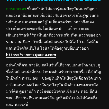
การคาดเดา
ซึ่งจะบังคับให้ดาวรุ่งคนปัจจุบันหมดสัญญา
และจะนําข้อตกลงที่เกี่ยวข้องกับนิวคาสเซิลไปสู่จุดจบก่อ
นกําหนด แมนเชสเตอร์ยูไนเต็ดคาดว่าจะกล่าวถึงสอง
ประเด็นเฉพาะของทีมในเดือนหน้า – แบ็กขวาและ
เซ็นเตอร์ฟอร์เวิร์ด เท็นฮักต้องการเสริมทัพแนวรุกของ อา
รอน วาน-บิสซาก้าเพื่อแย่งตําแหน่งกับดิโอโก้ ดาโลต์ใน
แดนหน้าคริสเตียโน่ โรนัลโด้ต้องถูกเปลี่ยนตัวออก
https://รายการฟุตบอล.com
อย่างไรก็ตามการอัปเดตในวันนี้เกี่ยวกับแผนกรักษาประตู
ซึ่งเป็นตําแหน่งที่ครบกําหนดสําหรับการยกเครื่องที่สําคัญ
ในปีหน้า หมายเลข 1 ของยูไนเต็ดในปัจจุบันคือดาวิด เดเก
อาไอคอนของสโมสรในยุคปัจจุบัน ตัวสํารองของเขาคือ
มาร์ติน ดูบราฟก้า ตัวยืมของนิวคาสเซิล และ ทอม ฮีตัน
ขณะเดียวกัน ดีน เฮนเดอร์สัน ถูกยืมตัวไปเล่นให้น็อตติ้ง
แฮม ฟอเรสต์