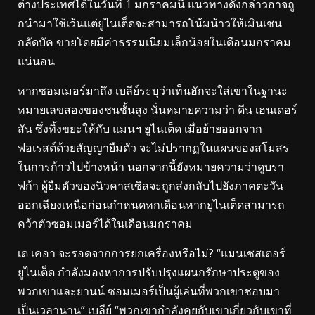
ต่างประเทศได้ในวันที่ 1 มกราคมนี้ แนวทางดังกล่าวอาจถู
กนํามาใช้เว้นแต่ยูไนเต็ดจะสามารถโน้มน้าวให้เมินเชน
กลัดบัค ขายโดยมีค่าธรรมเนียมเล็กน้อยในเดือนมกราคม
แน่นอน
หากซอมเมอร์มาถึง เบลีย์ระบุว่าเท็นฮักจะใส่เขาในฐานะ
หมายเลขสองของชนชั้นสูง นั่นหมายความว่า ดีน เฮนเดอร์
สัน ซึ่งทิ้งขยะให้กับ แมนฯ ยูไนเต็ด เมื่อย้ายออกจาก
ฟอเรสต์ด้วยสัญญายืมตัว จะไม่ปรากฏในแผนของสโมสร
ในการก้าวไปข้างหน้า นอกจากนี้ยังหมายความว่าดูบรา
ฟก้า ผู้ยืมตัวของนิวคาสเซิลจะถูกส่งกลับไปยังภาคตะวัน
ออกเฉียงเหนือก่อนกําหนดหกเดือนหากยูไนเต็ดสามารถ
คว้าตัวซอมเมอร์ได้ในเดือนมกราคม
เด เคอา จะรอดจากการยกเครื่องหรือไม่? “แมนเชสเตอร์
ยูไนเต็ด กําลังมองหาการปรับปรุงแผนกรักษาประตูของ
พวกเขาและยานน์ ซอมเมอร์เป็นผู้เล่นที่พวกเขาชอบมา
เป็นเวลานาน” เบลีย์ “พวกเขากําลังคุยกับเขาเกี่ยวกับเขาที่