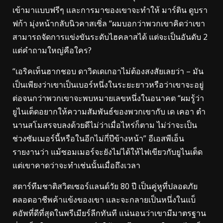
เข้ามาแบบฟรีๆ และการมาของเขาจะทําให้ มาร์ติน ดูบรา
ฟก้า มุ่งหน้ากลับนิวคาสเซิ่ล “ผมบอกว่าพวกเขาคิดว่าเขา
สามารถจัดการแข่งขันระดับไฮคลาสได้ แต่จะเป็นอันดับ 2
แต่คําถามใหญ่คือใคร?
“เอริคเท็นฮากชอบ ดาวิดเดเกอาไม่ต้องสงสัยเลยว่า – มัน
เป็นเพียงว่าเขาเป็นเบอร์หนึ่งในระยะยาวหรือว่าเขาจะอยู่
ต่อจนกว่าพวกเขาจะพบหมายเลขหนึ่งในอนาคต “ผมรู้ว่า
ยูไนเต็ดอยากให้ความสัมพันธ์ของพวกเขากับ เด เคอา ตํา
นานสโมสรจบลงด้วยดีไม่ว่าเมื่อไหร่ก็ตาม ไม่ว่าจะเป็น
ช่วงซัมเมอร์นี้หรือในอีกไม่กี่ปีข้างหน้า” อีเอสพีเอ็น
รายงานว่า แม้ซอมเมอร์จะยังไม่ได้ให้ไฟเขียวกับยูไนเต็ด
แต่เขาคาดว่าจะทําเช่นนั้นเมื่อถึงเวลา
สตาร์ทีมชาติสวิตเซอร์แลนด์วัย 80 ปี เป็นคู่หูที่ปลอดภัย
ตลอดอาชีพค้าแข้งของเขา และจะกลายเป็นหนึ่งในแบ็
คอัพที่ดีที่สุดในพรีเมียร์ลีกทันที แน่นอนว่าเขามีมาตรฐาน