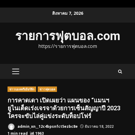
Skip
สิงหาคม 7, 2026
to
content
รายการฟุตบอล.com
https://รายการฟุตบอล.com
PRIMARY
MENU
ข่าวบอลพรีเมียร์ลีก
ข่าวฟุตบอล
การคาดเดา เปิดเผยว่า แผนของ “แมนฯ
ยูไนเต็ดเร่งเจรจาด้วยการเซ็นสัญญาปี 2023
ใครจะขับไล่คู่แข่งระดับท็อปโฟร์
admin_xn__12c4bpsnfct5ezbc8e
ธันวาคม 18, 2022
1 min read
1963