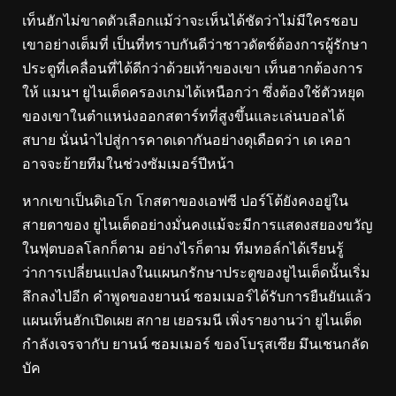
เท็นฮักไม่ขาดตัวเลือกแม้ว่าจะเห็นได้ชัดว่าไม่มีใครชอบ
เขาอย่างเต็มที่ เป็นที่ทราบกันดีว่าชาวดัตช์ต้องการผู้รักษา
ประตูที่เคลื่อนที่ได้ดีกว่าด้วยเท้าของเขา เท็นฮากต้องการ
ให้ แมนฯ ยูไนเต็ดครองเกมได้เหนือกว่า ซึ่งต้องใช้ตัวหยุด
ของเขาในตําแหน่งออกสตาร์ทที่สูงขึ้นและเล่นบอลได้
สบาย นั่นนําไปสู่การคาดเดากันอย่างดุเดือดว่า เด เคอา
อาจจะย้ายทีมในช่วงซัมเมอร์ปีหน้า
หากเขาเป็นดิเอโก โกสตาของเอฟซี ปอร์โต้ยังคงอยู่ใน
สายตาของ ยูไนเต็ดอย่างมั่นคงแม้จะมีการแสดงสยองขวัญ
ในฟุตบอลโลกก็ตาม อย่างไรก็ตาม ทีมทอล์กได้เรียนรู้
ว่าการเปลี่ยนแปลงในแผนกรักษาประตูของยูไนเต็ดนั้นเริ่ม
ลึกลงไปอีก คําพูดของยานน์ ซอมเมอร์ได้รับการยืนยันแล้ว
แผนเท็นฮักเปิดเผย สกาย เยอรมนี เพิ่งรายงานว่า ยูไนเต็ด
กําลังเจรจากับ ยานน์ ซอมเมอร์ ของโบรุสเซีย มึนเชนกลัด
บัค