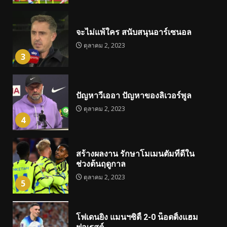
จะไม่แพ้ใคร สนับสนุนอาร์เซนอล
ตุลาคม 2, 2023
3
ปัญหาวีเออา ปัญหาของลิเวอร์พูล
ตุลาคม 2, 2023
4
สร้างผลงาน รักษาโมเมนตัมที่ดีใน
ช่วงต้นฤดูกาล
ตุลาคม 2, 2023
5
โฟเดนยิง แมนฯซิตี้ 2-0 น็อตติ้งแฮม