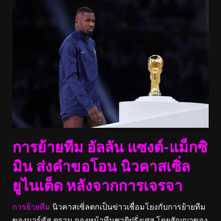
การย้ายทีม อัลลัน แซงต์-แม็กซิ
มิน ส่งคำขอโอน นิวคาสเซิ่ล
ยูไนเต็ด หลังจากการเจรจา
การย้ายทีม
นิวคาสเซิ่ลตกเป็นข่าวเชื่อมโยงกับการย้ายทีม
ของมาร์คัส ตูราม กองหน้าทีมชาติฝรั่งเศส โดยสัญญาของ