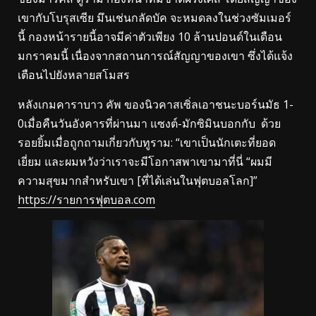
เขากับโบรุสเซีย มึนเช่นกลัดบัค จะหมดลงในช่วงซัมเมอร์
นี้ กองหน้ารายนี้อาจมีค่าตัวเพียง 10 ล้านปอนด์ในเดือน
มกราคมนี้ เนื่องจากสถานการณ์สัญญาของเขา ซึ่งได้แจ้ง
เตือนไปยังหลายสโมสร
หลังเกมคาราบาว คัพ ของนิวคาสเซิ่ลเอาชนะบอร์นมัธ 1-
0เมื่อคืนวันอังคารที่ผ่านมา แซงต์-มักซิมินบอกกับ ด้วย
รอยยิ้มเมื่อถูกถามเกี่ยวกับทูราม: “เขาเป็นนักเตะที่ยอด
เยี่ยม และผมหวังว่าเราจะมีโอกาสพาเขามาที่นี่ “ผมมี
ความสุขมากสำหรับเขา [ที่ได้เล่นในฟุตบอลโลก]”
https://รายการฟุตบอล.com