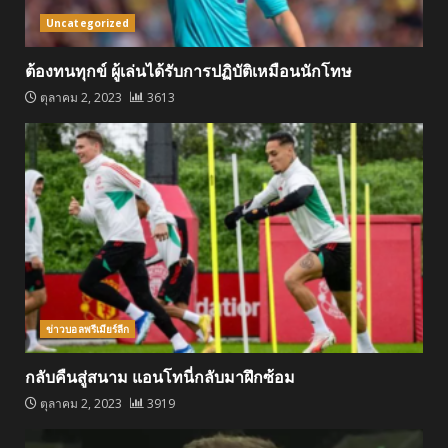
Uncategorized
ต้องทนทุกข์ ผู้เล่นได้รับการปฏิบัติเหมือนนักโทษ
ตุลาคม 2, 2023
3613
ข่าวบอลพรีเมียร์ลีก
กลับคืนสู่สนาม แอนโทนี่กลับมาฝึกซ้อม
ตุลาคม 2, 2023
3919