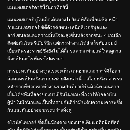
แมนเชสเตอร์ดาร์บี้วันอาทิตย์นี้
แมนเชสเตอร์ ยูไนเต็ดเดินทางไปยังเอทิฮัดเพื่อเผชิญหน้า
กับแมนเชสเตอร์ ซิตี้ด้วยชัยชนะเหนือลิเวอร์พูลและ
อาร์เซนอลและความมั่นใจจะสูงขึ้นหลังจากชนะ 4 เกมลีก
ติดต่อกันในพรีเมียร์ลีก แต่การทำงานให้สำเร็จกับแชมป์
เปี้ยนที่ครองราชย์ซึ่งยังไม่ได้ลิ้มรสความพ่ายแพ้ในฤดูกาล
นี้จะเป็นอะไรที่ตรงไปตรงมา
การปะทะกันอย่างรุนแรงจะเห็น เตนฮากและกวาร์ดิโอลา
ล็อคแตรเป็นครั้งแรกบนชายฝั่งเหล่านี้ – เกือบหนึ่งทศวรรษ
หลังจากที่พวกเขาทำงานร่วมกันที่บาเยิร์นมิวนิค เตนฮาก
เป็นโค้ชทีมที่สองของบาเยิร์นในขณะที่กวาร์ดิโอลาเป็น
ผู้นำในมิวนิกและเป็นที่ทราบกันดีว่ามีระดับความเคารพซึ่ง
กันและกันอย่างมากระหว่างทั้งคู่
ชไวน์สไตเกอร์ ซึ่งเป็นน้องชายของบาสเตียน อดีตมิดฟิลด์
ยูไนเต็ดรู้จักโค้ชทั้งสองคนเป็นอย่างดีตั้งแต่ช่วงที่เขาอยู่ใน