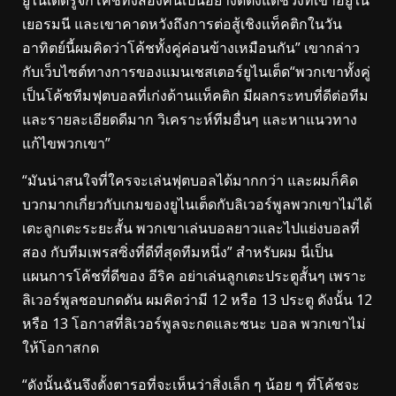
เยอรมนี และเขาคาดหวังถึงการต่อสู้เชิงแท็คติกในวัน
อาทิตย์นี้ผมคิดว่าโค้ชทั้งคู่ค่อนข้างเหมือนกัน” เขากล่าว
กับเว็บไซต์ทางการของแมนเชสเตอร์ยูไนเต็ด“พวกเขาทั้งคู่
เป็นโค้ชทีมฟุตบอลที่เก่งด้านแท็คติก มีผลกระทบที่ดีต่อทีม
และรายละเอียดดีมาก วิเคราะห์ทีมอื่นๆ และหาแนวทาง
แก้ไขพวกเขา”
“มันน่าสนใจที่ใครจะเล่นฟุตบอลได้มากกว่า และผมก็คิด
บวกมากเกี่ยวกับเกมของยูไนเต็ดกับลิเวอร์พูลพวกเขาไม่ได้
เตะลูกเตะระยะสั้น พวกเขาเล่นบอลยาวและไปแย่งบอลที่
สอง กับทีมเพรสซิ่งที่ดีที่สุดทีมหนึ่ง” สำหรับผม นี่เป็น
แผนการโค้ชที่ดีของ อีริค อย่าเล่นลูกเตะประตูสั้นๆ เพราะ
ลิเวอร์พูลชอบกดดัน ผมคิดว่ามี 12 หรือ 13 ประตู ดังนั้น 12
หรือ 13 โอกาสที่ลิเวอร์พูลจะกดและชนะ บอล พวกเขาไม่
ให้โอกาสกด
“ดังนั้นฉันจึงตั้งตารอที่จะเห็นว่าสิ่งเล็ก ๆ น้อย ๆ ที่โค้ชจะ