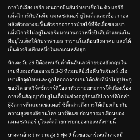
การโต้เถียง เอริก เตนฮากยืนยันว่าเขาเชื่อใน ตัว แฮร์รี
แม็คไกวร์กัปตันทีม แมนเชสเตอร์ ยูไนเต็ดและเชื่อว่ากอง
หลังตัวกลางจะฟื้นตัวจากอาการป่วยไข้ที่ยืดเยื้อของเขา
แม็คไกวร์ไม่อยู่ในฟอร์มมานานกว่าหนึ่งปี เสียตำแหน่งใน
ทีมยูไนเต็ดให้กับราฟาเอล วารานในเดือนสิงหาคม และได้
เป็นตัวจริงเพียงหนึ่งในหกเกมหลังสุด
นักเตะวัย 29 ปีต้องทนกับค่ำคืนอันเลวร้ายของอังกฤษใน
เกมที่เสมอกับเยอรมนี 3-3 ที่เวมบลีย์เมื่อคืนวันจันทร์ เมื่อ
เขาเสียจุดโทษและถูกไล่ออกจากเกมโต้กลับที่นำไปสู่ประตู
ของไค ฮาเวิร์ตซ์กวาร์ดิโอลาหัวเราะเยาะการโต้เถียงเรื่อง
การเซ็นสัญญากับ ยูไนเต็ดในช่วงฤดูร้อนเป๊ป กวาร์ดิโอล่า
ผู้จัดการทีมแมนเชสเตอร์ ซิตี้กล่าวถึงการโต้เถียงเกี่ยวกับ
ความสูงของลิซานโดร มาร์ติเนซ ก่อนการมาเยือนของ
แมนเชสเตอร์ ยูไนเต็ดด้วยการยกย่องกองหลังรายนี้
บางคนอ้างว่าความสูง 5 ฟุต 9 นิ้วของอาร์เจนตินาจะมี