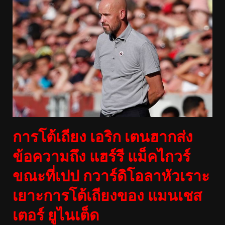
การโต้เถียง เอริก เตนฮากส่ง
ข้อความถึง แฮร์รี แม็คไกวร์
ขณะที่เปป กวาร์ดิโอลาหัวเราะ
เยาะการโต้เถียงของ แมนเชส
เตอร์ ยูไนเต็ด