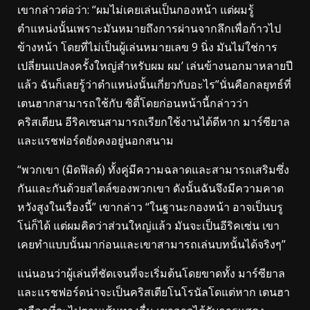
เขากล่าวต่อว่า: “ผมไม่เคยเล่นเป็นกองหน้า แต่ผมรู้
ตำแหน่งนั้นเพราะมันหมายถึงการผ่านจากลึกเพื่อก้าวไป
ข้างหน้า โดยที่ไม่เป็นผู้เล่นหมายเลข 9 นิ่ง มันไม่ใช่การ
เปลี่ยนแปลงครั้งใหญ่สำหรับผม ผม’ เล่นข้างนอกมาหลายปี
แล้ว ฉันก็เลยรู้ว่าตำแหน่งนั้นเกี่ยวกับอะไร”นั่นคือกลยุทธ์ที่
เตนฮากสามารถใช้กับ ซิตี้โดยก่อนหน้านี้กล่าวว่า
คริสเตียน อีริคเซนสามารถเรียกใช้งานได้ดีหาก มาร์ซียาล
และแรชฟอร์ดยังคงอยู่นอกสนาม
“พวกเขา (มิดฟิลด์) ทั้งคู่มีความฉลาดและสามารถเสริมซึ่ง
กันและกันด้วยสไตล์ของพวกเขา ดังนั้นฉันจึงมีความคาด
หวังสูงในเรื่องนี้” เขากล่าว “ในฐานะกองหน้า อาจเป็นบรู
โน่ก็ได้ แต่ผมคิดว่าส่วนใหญ่แล้ว มันจะเป็นอีริคเซ่น เขา
เคยทำแบบนั้นมาก่อนและเขาสามารถเล่นบทนั้นได้จริงๆ”
แน่นอนว่าผู้เล่นที่ชัดเจนที่จะเริ่มต้นโดยขาดทั้ง มาร์ซียาล
และแรชฟอร์ดน่าจะเป็นคริสเตียโนโรนัลโดแต่หาก เตนฮา