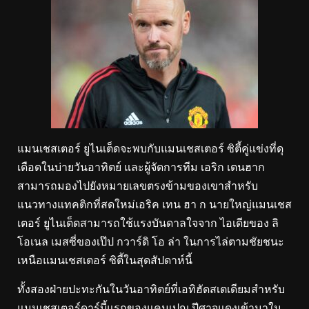
แมนเชสเตอร์ ยูไนเต็ดจะพบกับแมนเชสเตอร์ ซิตี้คู่แข่งที่ดุ
เดือดในบ่ายวันอาทิตย์ และผู้จัดการทีม เอริก เตนฮาก
สามารถมองไปยังหมายเลขตรงข้ามของเขาสำหรับ
แนวทางแทคติกที่สดใหม่เอริค เทน ฮา ก นายใหญ่แมนเชส
เตอร์ ยูไนเต็ดสามารถใช้แรงบันดาลใจจาก ไอเดียของ ลิ
โอเนล เมสซี่ของเป๊ป กวาร์ดิ โอ ล่า ในการไล่ตามชัยชนะ
เหนือแมนเชสเตอร์ ซิตี้ในสุดสัปดาห์นี้
ทั้งสองฝ่ายปะทะกันในวันอาทิตย์ที่เอทิฮัดสเตเดียมสำหรับ
แมนเชสเตอร์ดาร์บี้แรกของแคมเปญ ปีศาจแดงเข้ามาใน