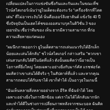
เปลี่ยนแปลงในการแข่งขันซึ่งกันและกันและในขณะที่ช
ไวน์สไตเกอร์เน้นว่ายูไนเต็ดจะต้องระวัง “เครื่องจักรที่โดด
เด่น” ที่ไม่อาจระงับได้ นั่นคือเออร์ลิงฮาลันด์ แข้งวัย 40 ปี
ซึ่งปัจจุบันเป็นเฮดโค้ชของออสนาบรุคในดิวิชั่น 3 ของ
เยอรมัน เชื่อว่าทีมของ เท็น ฮากมีความสามารถ ที่ก่อ
ความเสียหายแก่ตนเอง
“ผมนึกภาพออกว่า ยูไนเต็ดสามารถเล่นแนวรับได้อีกเล็ก
น้อยและเล่นโต้กลับ” ชไวน์สไตเกอร์ กล่าวเสริม “พวกเขา
เล่นสวนกลับได้ดีในนัดที่แล้ว ดังนั้นผมคิดว่านี่อาจเป็น
โอกาสที่ยิ่งใหญ่ โดยเฉพาะอย่างยิ่งกับมาร์คัส แรชฟอร์ด
ผมคิดว่าเขาเล่นได้ดีจริง ๆ ในสัปดาห์ที่แล้ว และหากคุณ
สามารถตอบโต้กับเขาได้ เขาก็ทำได้ เป็นอาวุธในเกมนี้
“ฉันเห็นหลายสิ่งหลายอย่างจาก อีริค ที่ฉันจำได้ โดย
เฉพาะอย่างยิ่งในการฝึกซ้อม แต่เราไม่ได้โต้กลับมากนัก
และทำได้ดีในช่วงการเปลี่ยนภาพหลังจากชนะบอล ฉันคิด