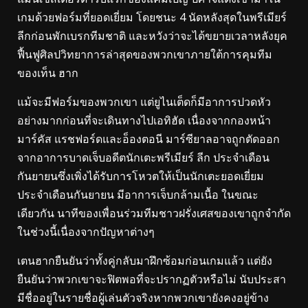
เกมด้วยฟอร์มที่ยอดเยี่ยม โดยชนะ 4 นัดหลังสุดในพรีเมียร์
ลีกก่อนพักเบรกทีมชาติ และหวังว่าจะได้ขยายเวลาหลังยุค
ฟื้นฟูศิลปวิทยาการล่าสุดของพวกเขาภายใต้การคุมทีม
ของเท็น ฮาก
แม้จะมีฟอร์มของพวกเขา แต่ยูไนเต็ดก็มีอาการปวดหัว
อย่างมากก่อนที่จะเดินทางไปเอทิฮัด เนื่องจากกองหน้า
มาร์คัส แรชฟอร์ดและอ็องตอนี มาร์ซียาลอาจถูกตัดออก
จากอาการบาดเจ็บอดีตนักเตะพรีเมียร์ ลีก ประจำเดือน
กันยายนซึ่งเพิ่งได้รับการโหวตให้เป็นนักเตะยอดเยี่ยม
ประจำเดือนกันยายน มีอาการเจ็บกล้ามเนื้อ ในขณะ
เดียวกัน นาทีของเพื่อนร่วมทีมชาวฝรั่งเศสของเขาถูกจำกัด
ในช่วงนี้เนื่องจากปัญหาต่างๆ
เตนฮากยืนยันว่าทั้งคู่กลับมาฝึกซ้อมก่อนเกมแล้ว แต่ยัง
ยืนยันว่าพวกเขาจะฟิตพอที่จะปรากฏตัวหรือไม่ นับประสา
มีชื่ออยู่ในรายชื่อผู้เล่นตัวจริงหากพวกเขายังคงอยู่ข้าง