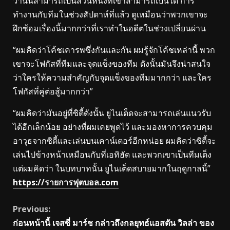
ว่านั่นสามารถเป็นส่วนหนึ่งที่เขาสามารถเป็นได้ การ
ทำงานกับทีมในช่วงสัปดาห์ที่แล้ว ดูเหมือนว่าพวกเขาจะ
ฝึกซ้อมเรื่องนี้มากกว่าที่เราทำในอดีตในช่วงเปลี่ยนผ่าน
“ผมคิดว่าโค้ชเคารพซึ่งกันและกัน ผมรู้จักโค้ชเหล่านี้ พวก
เขาจะโฟกัสที่ทีมและจุดแข็งของทีม ดังนั้นมันจึงน่าสนใจ
ว่าใครให้ความสำคัญกับจุดแข็งของทีมมากกว่า และใคร
โฟกัสที่คู่ต่อสู้มากกว่า”
“ผมคิดว่ามันอยู่ที่ซิตี้ดังนั้น ยูไนเต็ดจะสามารถเล่นแนวรับ
ได้อีกเล็กน้อย อย่างที่ผมเคยพูดไว้ และมองหาการควบคุม
อาวุธจากซิตี้และเล่นบนเคาน์เตอร์อีกหน่อย ผมคิดว่าซิตี้จะ
เล่นไปข้างหน้าเหมือนกับที่เอทิฮัด และพวกเขาเป็นทีมเต็ง
แต่ผมคิดว่า ในบทบาทนั้น ยูไนเต็ดสบายมากในฤดูกาลนี้”
https://รายการฟุตบอล.com
Continue
Previous:
ก่อนหน้านี้ เจสซี่ มาร์ช กล่าวถึงกลยุทธ์แอสตัน วิลล่า ของ