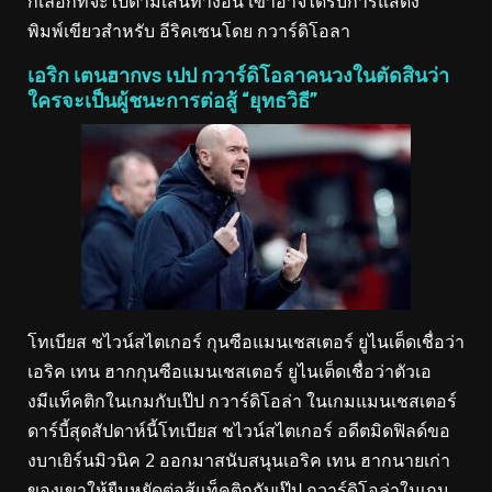
กเลือกที่จะไปตามเส้นทางอื่น เขาอาจได้รับการแสดง
พิมพ์เขียวสำหรับ อีริคเซนโดย กวาร์ดิโอลา
เอริก เตนฮากvs เปป กวาร์ดิโอลาคนวงในตัดสินว่า
ใครจะเป็นผู้ชนะการต่อสู้ “ยุทธวิธี”
โทเบียส ชไวน์สไตเกอร์ กุนซือแมนเชสเตอร์ ยูไนเต็ดเชื่อว่า
เอริค เทน ฮากกุนซือแมนเชสเตอร์ ยูไนเต็ดเชื่อว่าตัวเอ
งมีแท็คติกในเกมกับเป๊ป กวาร์ดิโอล่า ในเกมแมนเชสเตอร์
ดาร์บี้สุดสัปดาห์นี้โทเบียส ชไวน์สไตเกอร์ อดีตมิดฟิลด์ขอ
งบาเยิร์นมิวนิค 2 ออกมาสนับสนุนเอริค เทน ฮากนายเก่า
ของเขาให้ยืนหยัดต่อสู้แท็คติกกับเป๊ป กวาร์ดิโอล่าในเกม