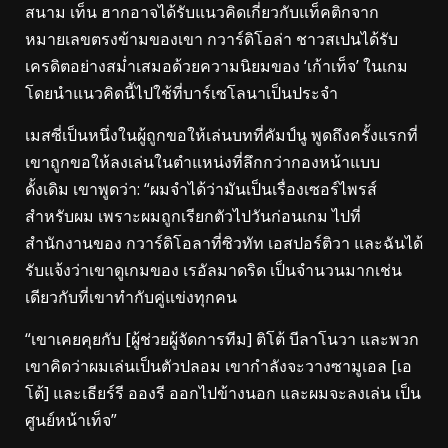
สนาม เท็น ฮากอาจได้รับแนวคิดเกี่ยวกับแท็คติกจาก
หมายเลขตรงข้ามของเขา กวาร์ดิโอล่า ชาวสเปนได้รับ
เครดิตอย่างสม่ำเสมอด้วยความนิยมของ ‘เก้าเท็จ’ ในเกม
โดยนำแนวคิดนี้ไปใช้ที่บาร์เซโลนาเป็นประจำ
เมสซี่เป็นหนึ่งในผู้ถูกขอให้เล่นบทที่คัมป์นู พูดถึงครั้งแรกที่
เขาถูกขอให้ลงเล่นในตำแหน่งที่ลึกกว่ากองหน้าแบบ
ดั้งเดิม เขาพูดว่า: “ผมจำได้ว่ามันเป็นเรื่องเซอร์ไพรส์
สำหรับผม เพราะผมถูกเรียกตัวไปวันก่อนเกม ไปที่
สำนักงานของ กวาร์ดิโอลาที่ซิวทัท เอสปอร์ติวา และฉันได้
รับแจ้งว่าเขาดูเกมของ เรอัลมาดริด เป็นจำนวนมากเช่น
เดียวกับที่เขาทำกับคู่แข่งทุกคน
“เขาเคยคุยกับ [ผู้ช่วยผู้จัดการทีม] ติโต้ บีลาโนวา และพวก
เขาคิดว่าผมเล่นเป็นตัวปลอม เขากำลังจะวางซามูเอล [เอ
โต้] และเธียร์รี อองรี ออกไปข้างนอก และผมจะลงเล่น เป็น
ศูนย์หน้าเท็จ”