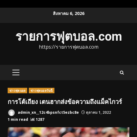
Skip
สิงหาคม 6, 2026
to
content
รายการฟุตบอล.com
https://รายการฟุตบอล.com
PRIMARY
MENU
ข่าวฟุตบอล
ข่าวฟุตบอลวันนี้
การโต้เถียง เตนฮากส่งข้อความถึงแม็คไกวร์
admin_xn__12c4bpsnfct5ezbc8e
ตุลาคม 1, 2022
1 min read
1287