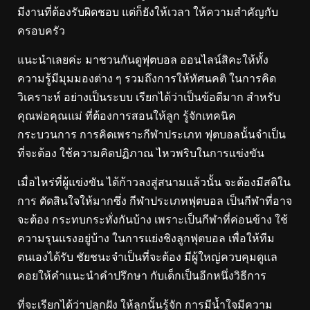
มีงานที่ต้องรับผิดชอบ แต่ก็ยังให้เวลา ให้ความสำคัญกับ
ครอบครัว
แนะนำเลยค่ะ มาชวนกันดูฟุตบอล ออนไลน์สิคะให้ทั้ง
ความรู้มีมุมมองต่าง ๆ รวมถึงการให้ทัศนคติ ในการคิด
วิเคราะห์ อย่างเป็นระบบ เรียกได้ว่าเป็นข้อดีมาก สำหรับ
คุณพ่อคุณแม่ ที่ต้องการสอนให้ลูก รู้จักเทคนิค
กระบวนการ การคิดเพราะกีฬาประเภท ฟุตบอลนั้นจำเป็น
ที่จะต้อง ใช้ความคิดปฏิภาณ ไหวพริบในการแข่งขัน
เมื่อไหร่ที่ผู้แข่งขัน ได้ก้าวลงสู่สนามแล้วนั้น จะต้องมีสติใน
การ ตัดสินใจให้มากซึ่ง กีฬาประเภทฟุตบอล เป็นกีฬาที่อาจ
จะต้อง กระทบกระทั่งกันบ้าง เพราะเป็นกีฬาที่ค่อนข้าง ใช้
ความรุนแรงอยู่บ้าง ในการแย่งชิงลูกฟุตบอล เพื่อให้ทีม
ตนเองได้รับ ชัยชนะจำเป็นที่จะต้อง มีผู้ใหญ่ควบคุมดูแล
คอยให้คำแนะนำคำปรึกษา กับเด็กเป็นอีกหนึ่งวิธีการ
ที่จะเรียกได้ว่าปลูกฝัง ให้ลูกนั้นรู้จัก การมีน้ำใจมีความ