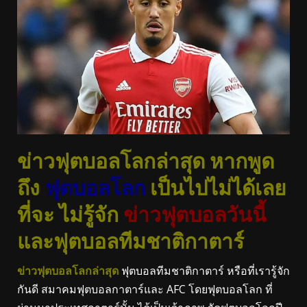
ข่าวฟุตบอลโลกล่าสุด
หากพูด
ถึง
ฟุตบอลโลก
เป็นไปไม่ได้เลย
ที่จะ ไม่รู้จัก
ข่าวฟุตบอลวันนี้
และฟุตบอลทีมชาติกาตาร์
ข่าวฟุตบอลโลกล่าสุด
ฟุตบอลทีมชาติกาตาร์ หรือที่เรารู้จัก
กันดี สมาคมฟุตบอลกาตาร์และ AFC โดยฟุตบอลโลก ที่