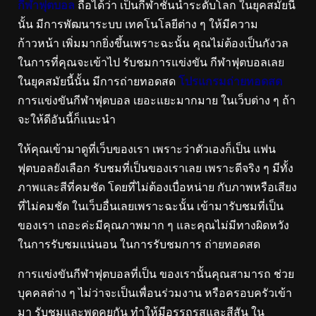
กีฬาฟุตบอล
ถือได้ว่า เป็นกีฬาชั้นนำระดับโลก ในยุคสมัยนี้
นั้น มีการพัฒนาระบบ เทคโนโลยีต่าง ๆ ให้มีความ
ก้าวหน้า เพิ่มมากยิ่งขึ้นเพราะฉะนั้น คุณไม่ต้องเป็นกังวล
ในการที่คุณจะเข้าไป รับชมการแข่งขัน กีฬาฟุตบอลเลย
ในยุคสมัยนี้นั้น มีการถ่ายทอดสด
โปรแกรมถ่ายทอดสด
การแข่งขันกีฬาฟุตบอล เยอะแยะมากมาย ในเว็บต่าง ๆ ถ้า
จะให้ดีอันนี้ก็แนะนำ
ให้คุณเข้ามาดูที่เว็บของเรา เพราะว่าตัวเองก็เป็น แฟน
ฟุตบอลยังเลือก รับชมที่เป็นของเราเลย เพราะดีจริง ๆ มีทั้ง
ภาพและสีที่คมชัด โดยที่ไม่ต้องเบื่อหน่าย กับภาพหรือเสียง
ที่ไม่คมชัด ในเว็บอื่นเลยเพราะฉะนั้น เข้ามารับชมที่เป็น
ของเรา เถอะค่ะมีคุณภาพมาก ๆ และคุณไม่มีทางผิดหวัง
ในการรับชมแน่นอน ในการรับชมการ ถ่ายทอดสด
การแข่งขันกีฬาฟุตบอลที่เป็น ของเรานั้นคุณสามารถ ช่วย
บุคคลต่าง ๆ ไม่ว่าจะเป็นเพื่อนร่วมงาน หรือครอบครัวเข้า
มา รับชมและพูดคุยกัน ทำให้มีอรรถรสและสีสัน ใน