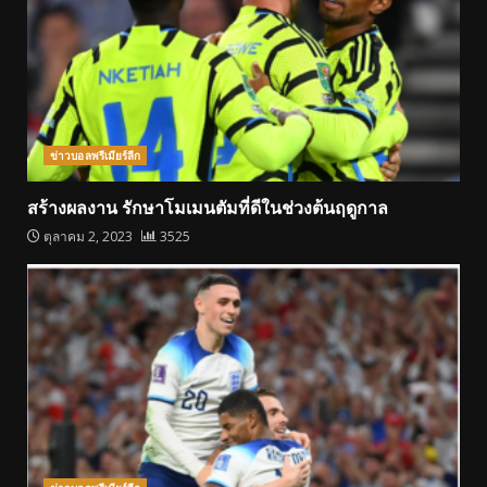
ข่าวบอลพรีเมียร์ลีก
สร้างผลงาน รักษาโมเมนตัมที่ดีในช่วงต้นฤดูกาล
ตุลาคม 2, 2023
3525