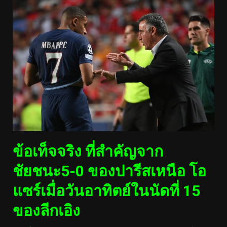
ข้อเท็จจริง ที่สําคัญจาก
ชัยชนะ5-0 ของปารีสเหนือ โอ
แซร์เมื่อวันอาทิตย์ในนัดที่ 15
ของลีกเอิง