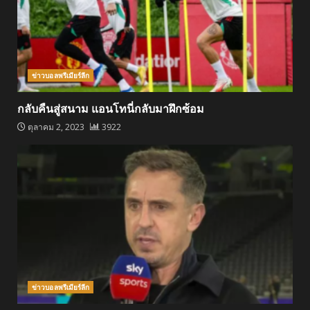
ข่าวบอลพรีเมียร์ลีก
กลับคืนสู่สนาม แอนโทนี่กลับมาฝึกซ้อม
ตุลาคม 2, 2023
3922
ข่าวบอลพรีเมียร์ลีก