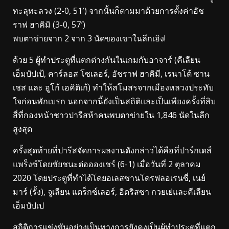
ทะลุทะลวง (2-0, 51′) จากนั้นก็ตามมาด้วยการตั้งค่าอัช
ราฟ ฮาคิมิ (3-0, 57′)
พบตาข่ายจาก 2 จาก 3 นัดของเขาในลีกเอิง!
ด้วย 5 ผู้ทําประตูที่แตกต่างกันในเกมกับอาจาร์ (คีเลียน
เอ็มบัปเป้, คาร์ลอส โซเลอร์, อัชราฟ ฮาคิมี, เรนาโต้ ซาน
เชส และ อูโก้ เอคิติเก้) ทําให้สโมสรจากเมืองหลวงประทับ
ใจก่อนพักเบรก นอกจากนี้ยังเป็นสถิติและเป็นเพียงครั้งที่สิบ
สี่ที่กองหน้าชาวปารีสห้าคนพบตาข่ายใน 1,846 นัดในลีก
สูงสุด
ครั้งสุดท้ายที่ปารีสจัดการผลงานดังกล่าวได้คือที่ปาร์กเดส์
แพร็งซ์โดยชัยชนะต่ออองเชร์ (6-1) เมื่อวันที่ 2 ตุลาคม
2020 โดยประตูที่ทําได้โดยอเลสซานโดรฟลอเรนซี่, เนย์
มาร์ (รั้ง), จูเลียน แดร็กซ์เลอร์, อิดริสซา กวยเย่และคีเลียน
เอ็มบัปเป
สถิติการแข่งขันอย่างเป็นทางการยังคงเป็นผู้ทําประตูที่แตก