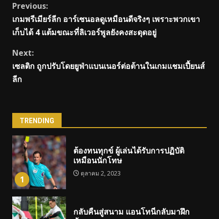
Continue
Previous:
เกมพรีเมียร์ลีก อาร์เซนอลดูเหมือนดีจริงๆ เพราะพวกเขา
Reading
เก็บได้ 4 แต้มขณะที่ลิเวอร์พูลยังคงสะดุดอยู่
Next:
เซลติก ถูกปรับโดยยูฟ่าแบนเนอร์ต่อต้านในเกมแชมเปี้ยนส์
ลีก
TRENDING
ต้องทนทุกข์ ผู้เล่นได้รับการปฏิบัติ
เหมือนนักโทษ
ตุลาคม 2, 2023
1
กลับคืนสู่สนาม แอนโทนี่กลับมาฝึก