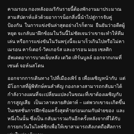
คาเมรอน กองหลังอเมริกันรายนี้ต้องพักงานมาประมาณ
สามสัปดาห์แล้วด้วยอาการน็อกสิ่งนี้นำไปสู่การจับคู่
ป้องกัน ในการแข่งขันล่าสุดอย่างไรก็ตาม ยืนยันว่าอดีตผู้
หยุด จะกลับมาฝึกซ้อมในวันนี้ไม่ชัดเจนว่าเขาจะทำให้ทีม
เล่น หรือการแข่งขันในวันพรุ่งนี้จะมาเร็วเกินไปหรือไม่คา
เมรอน คาร์เตอร์-วิคเกอร์ส และอารอน มอย เซลติก
อัพเดตอาการบาดเจ็บหลัง เดวิด เทิร์นบูลล์ ออกจากเกมที่
เซนต์ จอห์นสโตน
ออกจากการเดินทาง ไปที่เมืองเพิร์ ธ เพื่อเผชิญหน้ากับ แต่
มีโอกาสที่ผู้พิทักษ์คนสำคัญ กองกลางสามารถกลับมาได้
กำลังวางแผนที่จะเปลี่ยนแปลงในขณะที่เขาต้องเผชิญกับ
การสูญเสีย เป็นเวลาหลายสัปดาห์ – แต่พวกเขาจะเกิดขึ้น
ในเซสชั่นการฝึกซ้อมครั้งสุดท้ายก่อนเกมกับฝ่ายของ และ
หนึ่งในนั้น ซึ่งเป็น กลับมารวมกันอีกครั้งหลังจากที่ได้รับ
การยกเว้นในไลพ์ซิกเพื่อให้เขาสามารถสังเกตถือศีลการ