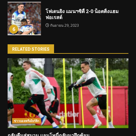
โฟเดนยิง แมนฯซิตี้ 2-0 น็อตติ้งแฮม
ฟอเรสต์
กันยายน 29, 2023
6
RELATED STORIES
ข่าวบอลพรีเมียร์ลีก
กลับคืนสู่สนาม แอนโทนี่กลับมาฝึกซ้อม