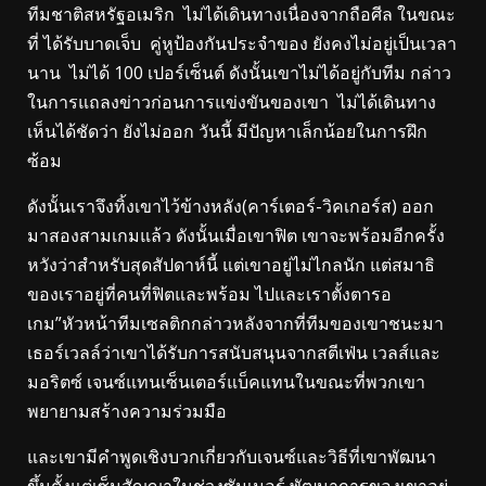
ทีมชาติสหรัฐอเมริก ไม่ได้เดินทางเนื่องจากถือศีล ในขณะ
ที่ ได้รับบาดเจ็บ คู่หูป้องกันประจำของ ยังคงไม่อยู่เป็นเวลา
นาน ไม่ได้ 100 เปอร์เซ็นต์ ดังนั้นเขาไม่ได้อยู่กับทีม กล่าว
ในการแถลงข่าวก่อนการแข่งขันของเขา ไม่ได้เดินทาง
เห็นได้ชัดว่า ยังไม่ออก วันนี้ มีปัญหาเล็กน้อยในการฝึก
ซ้อม
ดังนั้นเราจึงทิ้งเขาไว้ข้างหลัง(คาร์เตอร์-วิคเกอร์ส) ออก
มาสองสามเกมแล้ว ดังนั้นเมื่อเขาฟิต เขาจะพร้อมอีกครั้ง
หวังว่าสำหรับสุดสัปดาห์นี้ แต่เขาอยู่ไม่ไกลนัก แต่สมาธิ
ของเราอยู่ที่คนที่ฟิตและพร้อม ไปและเราตั้งตารอ
เกม”หัวหน้าทีมเซลติกกล่าวหลังจากที่ทีมของเขาชนะมา
เธอร์เวลล์ว่าเขาได้รับการสนับสนุนจากสตีเฟ่น เวลส์และ
มอริตซ์ เจนซ์แทนเซ็นเตอร์แบ็คแทนในขณะที่พวกเขา
พยายามสร้างความร่วมมือ
และเขามีคำพูดเชิงบวกเกี่ยวกับเจนซ์และวิธีที่เขาพัฒนา
ขึ้นตั้งแต่เซ็นสัญญาในช่วงซัมเมอร์ พัฒนาการของเขาอยู่