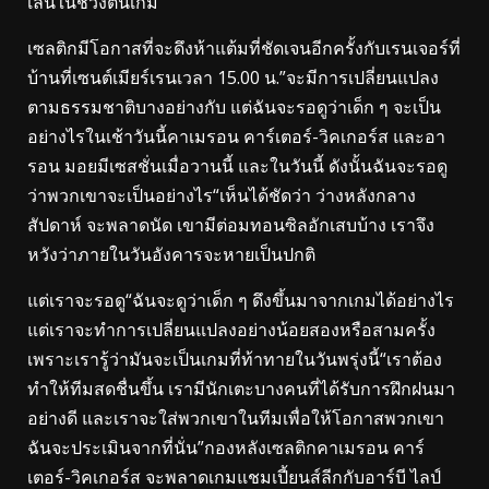
เล่นในช่วงต้นเกม
เซลติกมีโอกาสที่จะดึงห้าแต้มที่ชัดเจนอีกครั้งกับเรนเจอร์ที่
บ้านที่เซนต์เมียร์เรนเวลา 15.00 น.”จะมีการเปลี่ยนแปลง
ตามธรรมชาติบางอย่างกับ แต่ฉันจะรอดูว่าเด็ก ๆ จะเป็น
อย่างไรในเช้าวันนี้คาเมรอน คาร์เตอร์-วิคเกอร์ส และอา
รอน มอยมีเซสชั่นเมื่อวานนี้ และในวันนี้ ดังนั้นฉันจะรอดู
ว่าพวกเขาจะเป็นอย่างไร“เห็นได้ชัดว่า ว่างหลังกลาง
สัปดาห์ จะพลาดนัด เขามีต่อมทอนซิลอักเสบบ้าง เราจึง
หวังว่าภายในวันอังคารจะหายเป็นปกติ
แต่เราจะรอดู“ฉันจะดูว่าเด็ก ๆ ดึงขึ้นมาจากเกมได้อย่างไร
แต่เราจะทำการเปลี่ยนแปลงอย่างน้อยสองหรือสามครั้ง
เพราะเรารู้ว่ามันจะเป็นเกมที่ท้าทายในวันพรุ่งนี้“เราต้อง
ทำให้ทีมสดชื่นขึ้น เรามีนักเตะบางคนที่ได้รับการฝึกฝนมา
อย่างดี และเราจะใส่พวกเขาในทีมเพื่อให้โอกาสพวกเขา
ฉันจะประเมินจากที่นั่น”กองหลังเซลติกคาเมรอน คาร์
เตอร์-วิคเกอร์ส จะพลาดเกมแชมเปี้ยนส์ลีกกับอาร์บี ไลป์