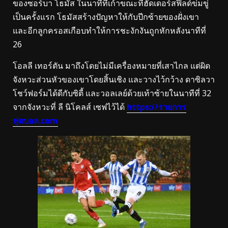
ของซอร์บา โธมัส ในนาทีที่เก้าขณะที่ฮัดเดอร์สฟิลด์ข่มขู่
เป็นครั้งแรก
โธมัสสร้างปัญหาให้กับปีกซ้ายของฝั่งเขา
และอีกลูกครอสเกือบทําให้การชะงักงันถูกหักหลังนาทีที่
26
โอลลี เทอร์ตัน มาถึงโดยไม่มีเครื่องหมายที่เสาไกล แต่ผิด
จังหวะส่วนหัวของเขาโดยสิ้นเชิง และวางไว้กว้าง
ดาซิลวา
โชว์ฟอร์มได้ดีกับซิตี้ และวอลเลย์ด้วยเท้าซ้ายในนาทีที่ 32
จากจังหวะที่ ลี นิโคลส์ เซฟไว้ได้
https://รายการ
ฟุตบอล.com