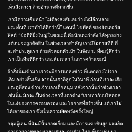
เห็นสิ่งต่างๆ ด้วยอํานาจที่มากขึ้น
เรามีความคืบหน้า ไม่ต้องสงสัยเลยว่า ยังมีอีกหลาย
ประเด็นที่
เราทําได้ดีกว่านี้”
แดนนี่ โชฟิลด์ ของฮัดเดอร์ส
ฟิลด์: “ข้อดีที่ยิ่งใหญ่ในขณะนี้ คือนักเตะกําลัง ให้ทุกอย่าง
แต่เกมจะถูกตัดสิน ในช่วงเวลาสําคัญ เรามีโอกาสที่ดี ที่
จะทําประตูแรก ด้วยหัวหอกตัวเป้า ในจังหวะ ที่ผมรู้สึกว่า
เรา เป็นทีมที่ดีกว่า และล้มเหลว ในการคว้าแชมป์
ถ้าสิ่งนั้นเข้ามา เราจะมีการแถลงข่าว ที่แตกต่างไปจาก
เดิม อย่างสิ้นเชิง จากนั้นเราตีลูกในวินาที ก่อนที่เราจะเสีย
ประตูที่สอง ข้าพเจ้าบอกเด็กหนุ่ม หลังจากนั้นว่าช่วงเวลา
เช่นนั้น มักจะเป็นช่วงเวลาที่แตกต่าง
“เราเท่ากับบริสตอล
ในแง่ของการครอบครอง และโอกาสที่สร้างขึ้น แต่เราไม่
ได้เอาของเรา ซึ่งเป็นความผิดหวังครั้งใหญ่
กลุ่มผู้เล่น ที่ฉันมีนั้นยอดเยี่ยม และมีการแข่งขันสูง ผลผลิต
ทางกายภาพของเราสูงเสมอ เกมส่วนใหญ่ที่เราเล่น มา