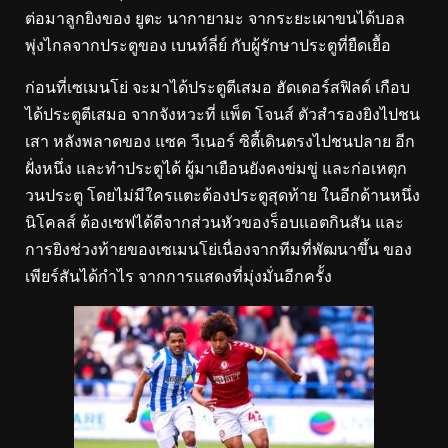
ต่อมาลูกยิงของ ยูตะ นากายามะ จากระยะเผาขนได้บอล
พุ่งไกลจากประตูของ เบนท์ลี่ย์ กับผู้รักษาประตูที่ยืดเยื้อ
ก่อนที่เซเมนโย่ จะมาได้ประตูตีเสมอ ฮัดเดอร์สฟิลด์ เกือบ
ได้ประตูตีเสมอ จากจังหวะที่ แพ็ต โจนส์ ตัวสํารองยิงไปชน
เสา หลังพลาดของ แซค วีเนอร์
ซิตี้เดินตรงไปชนปลาย อีก
ฝั่งหนึ่ง และทําประตูได้
ผู้มาเยือนยังคงข่มขู่ และก่อเหตุก
วนประตู โดยไม่มีใครแตะต้องประตูสุดท้าย
ในอีกด้านหนึ่ง
นิโคลส์ ต้องเซฟได้ดีจากส่วนหัวของร็อบแอตกินสัน และ
การยิงช่วงท้ายของเซเมนโย่เนื่องจากทีมที่พัฒนาขึ้น ของ
เพียร์สันได้กําไร จากการแสดงที่มุ่งมั่นอีกครั้ง