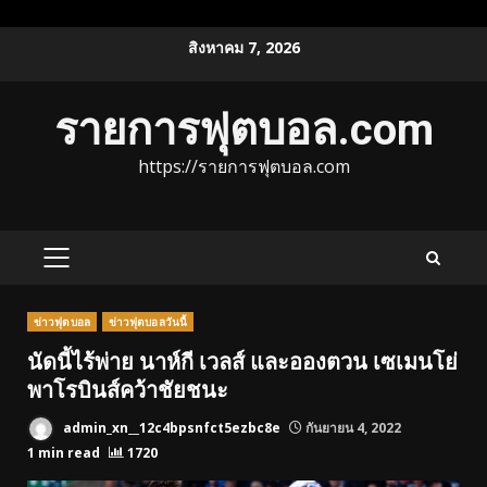
Skip
สิงหาคม 7, 2026
to
content
รายการฟุตบอล.com
https://รายการฟุตบอล.com
PRIMARY
MENU
ข่าวฟุตบอล
ข่าวฟุตบอลวันนี้
นัดนี้ไร้พ่าย นาห์กี เวลส์ และอองตวน เซเมนโย่
พาโรบินส์คว้าชัยชนะ
admin_xn__12c4bpsnfct5ezbc8e
กันยายน 4, 2022
1 min read
1720