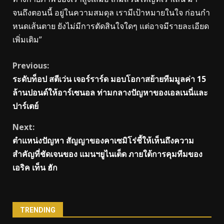
จนถึงตอนนี้ อยู่ในความสมดุล เรามีเป้าหมายในใจ ก่อนกํา
หนดเส้นตาย ยังไม่มีการตัดสินใจใดๆ แต่อาจมีรายละเอียด
เพิ่มเติม”
Continue
Previous:
ระดับท็อป สตีเว่น เจอร์ราร์ด มอบโอกาสย้ายทีมมูลค่า 15
Reading
ล้านปอนด์ให้อาร์เซนอล ท่ามกลางปัญหาของเอลเนนี่และ
ปาร์เตย์
Next:
ตําแหน่งปัญหา สัญญาของคาเซมิโร่ชี้ให้เห็นถึงความ
สําคัญที่ชัดเจนของ แมนฯยูไนเต็ด ภายใต้การคุมทีมของ
เอริค เท็น ฮัก
TRENDING