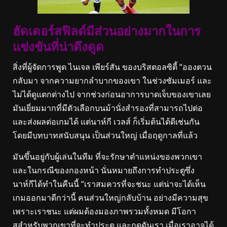
ฮัดเดอร์สฟิลด์มีส่วนอย่างมากในการ
แข่งขันที่น่าดึงดูด
สิ่งที่ผู้จัดการพูด
ไนเจล เพียร์สัน ของบริสตอลซิตี้ “อองตวน
กลับมา จากความยากลําบากของเขา ในช่วงซัมเมอร์ และ
ไม่ได้ดูแตกต่างไป จากช่วงก่อนอาการบาดเจ็บของเขาเลย
มันเยี่ยมมากที่มีตัวเลือกบนม้านั่งสํารองที่สามารถไปต่อ
และส่งผลต่อเกมได้ แต่นาห์กี เวลส์ ก็เริ่มต้นได้ดีเช่นกัน
โดยมีบทบาทสนับสนุน เป็นส่วนใหญ่ เมื่อฤดูกาลที่แล้ว
มันขึ้นอยู่กับผู้เล่นในทีม ที่จะรักษาตําแหน่งของพวกเขา
และในกรณีของกองหน้า นั่นหมายถึงการทําประตูซึ่ง
นาห์กีได้ทําในคืนนี้
“เราสมควรที่จะชนะ แต่น่าจะได้เห็น
เกมออกมาดีกว่านี้ คนส่วนใหญ่กลับบ้าน อย่างมีความสุข
เพราะเราชนะ แต่ผมต้องมองภาพรวมทั้งหมด มีโอกา
สสําหรับพวกเขาที่จะทําประตู และกดดันเรา เมื่อเราอาจได้