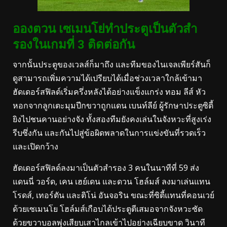
อองตวน เซเมนโย่ทําประตูเป็นตัวสํา
รองในเกมที่ 3 ติดต่อกัน
จากนั้นประตูของเวลส์ก็มาถึง และทีมของไนเจลเพียร์สันก็
ดูสามารถเพิ่มความได้เปรียบได้เมื่อช่วงเวลาใกล้เข้ามา
ฮัดเดอร์สฟิลด์เริ่มครึ่งหลังได้อย่างแข็งแกร่ง ทอม ลีส์ หัว
หอกจากลูกเตะมุมปีกขวาถูกแดน เบนท์ลีย์ ผู้รักษาประตูซิตี้
ยิงไปชนคานอย่างจัง
ทั้งสองทีมยังคงเล่นในจังหวะที่สูงเร่ง
รีบซึ่งกัน และกันไปสู่ข้อผิดพลาดในการแข่งขันที่รวดเร็ว
และเปิดกว้าง
ฮัดเดอร์สฟิลด์ลงมาเป็นตัวสํารอง 3 คนในนาทีที่ 59 ส่ง
แดนนี่ วอร์ด, เคน เฮย์เดน และดวน โฮล์มส์ ลงมาเล่นแทน
โรดส์, เทอร์ตัน และติโน่ อันจอริน ขณะที่ซิตี้แทนที่คอนเวย์
ด้วยเซเมนโย
โฮล์มส์เกือบได้ประตูตีเสมอจากจังหวะซัด
ด้วยขวาบอลพุ่งเสียบเสาไกลเข้าไปอย่างเฉียบขาด
วินาที