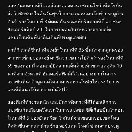
แอชตันเกตนาห์กี เวลส์และอองตวน เซเมนโยนําทีมโรบิน
ส์คว้าชัยชนะในคืนวันพุธนี้
อองตวน เซเมนโย่ทําประตูเป็น
ตัวสํารองในเกมที่ 3 ติดต่อกัน ขณะที่บริสตอลซิตี้ เอาชนะ
ฮัดเดอร์สฟิลด์ 2-0 ในการปะทะกันระหว่างสกายเบ็ต
แชมเปี้ยนชิพที่น่าตื่นเต้นที่ประตูแอชตัน
นาห์กี เวลส์ขึ้นนําทีมเหย้าในนาทีที่ 35 ขึ้นนําจากลูกครอส
จากทางซ้ายของ เจย์ ดาซิลวา
เซเมนโย่ตัวสํารองในนาทีที่
59 ของทอมมี่ คอนเวย์ปิดฉากแต้มด้วยเท้าขวาสุดดุดัน 10
นาทีจากจังหวะที่
ฮัดเดอร์สฟิลด์มีส่วนอย่างมากในการ
แข่งขันที่น่าดึงดูด แต่ไม่สามารถหาเส้นชัยให้ตรงกับการ
เล่นที่มีแนวโน้มว่าจะเป็นไปได้
สองทีมที่ทำงานหนัก และมีการจัดการที่ดีได้ยกเลิกการ
แข่งขันกันเกือบครึ่งแรกในการแข่งขัน
ซิตี้เกือบขึ้นนำก่อน
ในนาทีที่ 5 ของอันเดรียส ไวมันน์จากขอบกรอบเขตโทษ
ดีดตัวขึ้นจากเสาด้านซ้าย
จอร์แดน โรดส์ ข้ามจากประตู