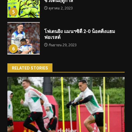
ช่วงต้นฤดูกาล
ตุลาคม 2, 2023
5
โฟเดนยิง แมนฯซิตี้ 2-0 น็อตติ้งแฮม
ฟอเรสต์
กันยายน 29, 2023
6
RELATED STORIES