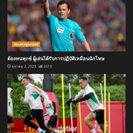
Uncategorized
ต้องทนทุกข์ ผู้เล่นได้รับการปฏิบัติเหมือนนักโทษ
ตุลาคม 2, 2023
3610