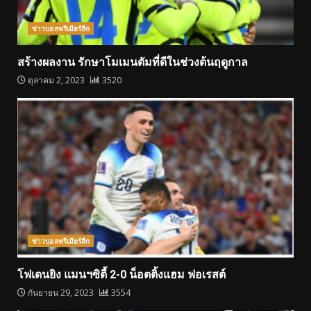
ข่าวบอลพรีเมียร์ลีก
สร้างผลงาน รักษาโมเมนตัมที่ดีในช่วงต้นฤดูกาล
ตุลาคม 2, 2023
3520
ข่าวบอลพรีเมียร์ลีก
โฟเดนยิง แมนฯซิตี้ 2-0 น็อตติ้งแฮม ฟอเรสต์
กันยายน 29, 2023
3554