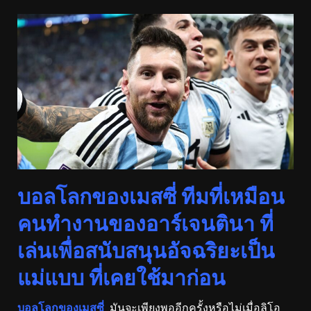
บอลโลกของเมสซี่ ทีมที่เหมือน
คนทํางานของอาร์เจนตินา ที่
เล่นเพื่อสนับสนุนอัจฉริยะเป็น
แม่แบบ ที่เคยใช้มาก่อน
บอลโลกของเมสซี่
มันจะเพียงพออีกครั้งหรือไม่เมื่อลิโอ