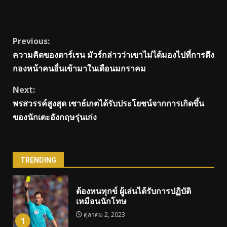
Continue
Previous:
ความคิดของดาร์เรน มัวร์กล่าวว่าเขาไม่ได้มองไปที่การดึง
Reading
กองหน้าคนอื่นเข้ามาในเดือนมกราคม
Next:
พรสวรรค์สูงสุด เซาธ์เกตได้รับประโยชน์จากการเกิดขึ้น
ของนักเตะอังกฤษรุ่นเก่ง
TRENDING
ต้องทนทุกข์ ผู้เล่นได้รับการปฏิบัติ
เหมือนนักโทษ
ตุลาคม 2, 2023
1