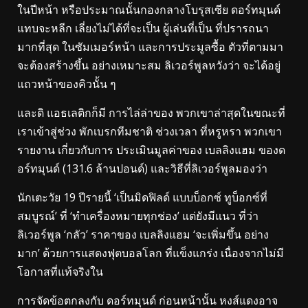
ในปีหน้า หรือประมาณนั้นกองกลางโบรุสเซีย ดอร์ทมุนด์
แทบจะหลีก เลี่ยงไม่ได้ที่จะเป็น ผู้เล่นที่เป็น ที่ปรารถนา
มากที่สุด ในซัมเมอร์หน้า และการประมูลซื้อ ตัวที่ตามมา
จะต้องสร้างขึ้น อย่างเหมาะสม ลิเวอร์พูลหวังว่า จะได้อยู่
แถวหน้าของคิวนั้น ๆ
และดิ แอธเลติกก็มี การไล่ล่าของ พวกเขาล่าสุดในขณะที่
เราเข้าสู่ช่วง พักเบรกทีมชาติ ช่วงเวลา ที่หรูหรา พวกเขา
รายงาน เกี่ยวกับการ ประเมินมูลค่าของ เบลลิงแฮม ของด
อร์ทมุนด์ (131.6 ล้านปอนด์) และวิธีที่ลิเวอร์พูลมองว่า
นักเตะวัย 19 ปีรายนี้ ‘เป็นมิดฟิลด์ แบบบ็อกซ์ ทูบ็อกซ์ที่
สมบูรณ์’ ที่ ‘ทำเครื่องหมายทุกช่อง’ แต่ยังมีแนว ที่ว่า
ลิเวอร์พูล ‘กลัว’ ราคาของ เบลลิงแฮม ‘จะเพิ่มขึ้น อย่าง
มาก’ ด้วยการแสดงฟุตบอลโลก ที่แข็งแกร่ง เนื่องจากไม่มี
โอกาสที่แท้จริงใน
การจัดข้อตกลงกับ ดอร์ทมุนด์ ก่อนหน้านั้น หงส์แดงอาจ