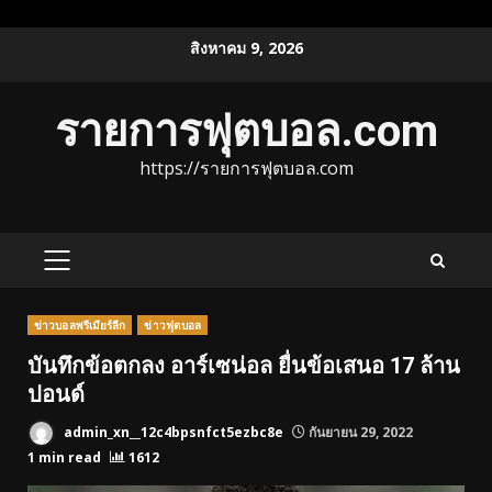
Skip
สิงหาคม 9, 2026
to
content
รายการฟุตบอล.com
https://รายการฟุตบอล.com
PRIMARY
MENU
ข่าวบอลพรีเมียร์ลีก
ข่าวฟุตบอล
บันทึกข้อตกลง อาร์เซน่อล ยื่นข้อเสนอ 17 ล้าน
ปอนด์
admin_xn__12c4bpsnfct5ezbc8e
กันยายน 29, 2022
1 min read
1612