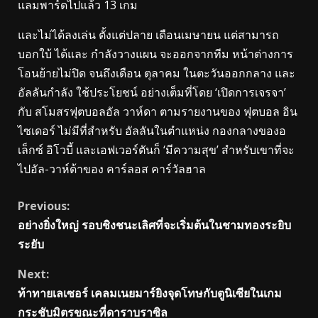
แลมพาร์ดไปแล้ว 13 เกม
และไม่ได้ลงเล่น ตั้งแต่ปลาย เดือนเมษายน แต่สามารถ
บอกใบ้ ได้และ กำลังวางแผน จะออกจากทีม หน้าต่างการ
โอนย้ายไม่ปิด จนถึงเดือน ตุลาคม ในตะวันออกกลาง และ
อัลลันกำลัง ใช้ประโยชน์ อย่างเต็มที่โดย ‘เปิดการเจรจา’
กับ สโมสรฟุตบอลอัล วาห์ดา ตามรายงานของ ฟุตบอล อิน
ไซเดอร์ ไม่มีที่สำหรับ อัลลันในตำแหน่ง กองกลางของอ
เล็กซ์ อิโวบี้ และเอฟเวอร์ตันก็ ‘มีความสุข’ สำหรับเขาที่จะ
ไปอัล-วาห์ด้าของ คาร์ลอส คาร์วัลฮาล
Continue
Previous:
อย่างยิ่งใหญ่ รอบชิงชนะเลิศที่จะเริ่มต้นในชามทองระยิบ
Reading
ระยับ
Next:
ท้าทายเลเซอร์ เคลมเนยมาร์ยิงจุดโทษกับตูนิเซียในเกม
กระชับมิตรขณะที่ดาราบราซิล