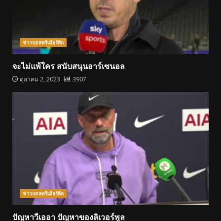
ข่าวบอลพรีเมียร์ลีก
จะไม่แพ้ใคร สนับสนุนอาร์เซนอล
ตุลาคม 2, 2023
3907
ข่าวบอลพรีเมียร์ลีก
ปัญหาวีเออา ปัญหาของลิเวอร์พูล