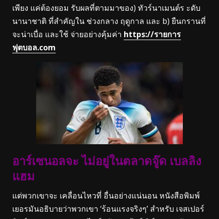
เพียง แค่ต้องยอม รับผลที่ตามมาของ) ทัวร์นาเมนต์ร ะดับ
นานาชาติ ที่สำคัญใน ช่วงกลาง ฤดูกาล และ b) ยืนกรานที่
จะน่าเบื่อ และใช้ จ่ายอย่างคุ้มค่า
https://รายการ
ฟุตบอล.com
อาร์เซนอลจะ ไม่อยู่ในตลาดจู๊ด เบลลิง
แฮม
แต่พวกเขาจะ เคลื่อนไหวที่ อื่นอย่างแน่นอน หนังสือพิมพ์
เยอรมันอธิบายว่าพวกเขา ‘ร้อนแรงจริงๆ’ สำหรับ เจสเปอร์