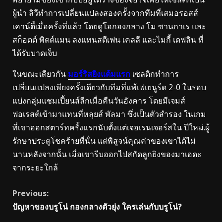
ผู้นำ
ลิวีทำการเปลี่ยนแปลงสองครั้งจากทีมที่เสมอรอสส์
เคาน์ตี้เมื่อครั้งที่แล้ว โดยดูโอกองกลาง โม ซานกาเร และ
สก็อตต์ พิตต์แมน ลงแทนสตีเฟน เคลลี และไมกี้ เดฟลิน ที่
ได้รับบาดเจ็บ
ในขณะเดียวกัน
มอร์ริสยิงแต้มแรก
เซลติกทำการ
เปลี่ยนแปลงเพียงครั้งเดียวกับทีมที่แพ้เฟเยนูร์ด 2-0 ในรอบ
แบ่งกลุ่มแชมเปี้ยนส์ลีกเมื่อคืนวันอังคาร โดยมีเจมส์
ฟอเรสต์เข้ามาแทนที่หลุยส์ พัลมา ซึ่งเป็นตัวสำรอง ในเกม
ที่เขาออกสตาร์ทครั้งแรกนับตั้งแต่เจอเรนเจอร์สใน ปีใหม่.
ผู้
รักษาประตูโชคร้ายที่นั่น แต่พิสูจน์คุณค่าของเขาได้ไม่
นานหลังจากนั้น เมื่อเขารีบออกไปสกัดลูกยิงของมาเอดะ
จากระยะใกล้
Continue
Previous:
ปัญหาของบรูโน่ กองกลางตัวยุ่ง ใครเล่นกับบรูโน่?
Reading