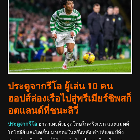
ประตูจากรีโอ ผู้เล่น 10 คน
ฮอปส์ล่องเรือไปสู่พรีเมียร์ชิพสก็
อตแลนด์ที่ชนะลิวี่
ประตูจากรีโอ
ฮาตาเตะด้วยจุดโทษในครึ่งแรก และแมตต์
โอไรลีย์ และไดเซ็น มาเอดะในครึ่งหลัง ทำให้แชมป์ทั้ง