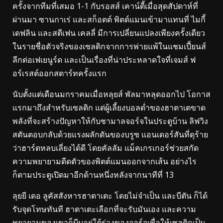
ครั้งจากทีมที่เสมอ 1-1 กับรอสส์ เคาน์ตี้เมื่อสุดสัปดาห์ที่
ผ่านมา
ซานกาเร่ และสก็อตต์ พิตต์แมนเข้ามาแทนที่ ไมกี้
เดฟลิน และสตีเฟน เคลลี่
มีการเปลี่ยนแปลงเพียงครั้งเดียว
ในรายชื่อตัวจริงของเซลติกจากการพ่ายแพ้ในแชมเปี้ยนส์
ลีกต่อเฟเยนูร์ด และเป็นเรื่องที่น่าประหลาดใจที่เจมส์ ฟ
อร์เรสต์ออกสตาร์ทครั้งแรก
นับตั้งแต่เดือนมกราคมเมื่อหลุยส์ พัลมาหลุดออกไป
โอกาส
แรกมาถึงสำหรับเซลติก แต่ผู้เลี้ยงบอลต่ำของฮาตาเตขาด
พลังที่จะสร้างปัญหาให้กับชามาลจอร์จในประตูบ้าน
ลิฟวิง
สตันตอบกลับด้วยแรงผลักดันของบรูซ แอนเดอร์สันที่ดุร้าย
ว่าฮาร์ตหลบเลี่ยงได้ดี โดยคัลลัม แม็คเกรเกอร์ช่วยสกัด
ความพยายามดีดตัวของพิตต์แมนออกจากเส้น
อย่างไร
ก็ตามประตูเปิดมาอีกด้านหนึ่งหลังจากนาทีที่ 13
ลุยยี เดอ ลูคัสสังหารฮาตาเตะ โดยไม่จำเป็น และบีตัน ก็ได้
รับจุดโทษทันที
ฮาตาเตะเลือกที่จะรับมันเอง และความ
พยายามของเขาก็บีบอยู่ใต้ร่างของจอร์จเพื่อให้เซลติกเป็น