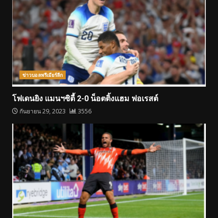
ข่าวบอลพรีเมียร์ลีก
โฟเดนยิง แมนฯซิตี้ 2-0 น็อตติ้งแฮม ฟอเรสต์
กันยายน 29, 2023
3556