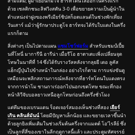
สามแต้ม; ผู้มาเยือนก็มีโจ ฮาร์ทโดนไล่ออกในครึ่งแรก
ด้วย
เซลติกชนะลิฟวิงสตัน 3-0 เพื่อขยายความเป็นผู้นำใน
ตำแหน่งจ่าฝูงของพรีเมียร์ชิปสก็อตแลนด์ในช่วงพักเที่ยง
วันเสาร์ แม้ว่าผู้รักษาประตูโจ ฮาร์ทจะได้รับใบแดงในครึ่ง
แรกก็ตาม
สิ่งต่างๆ เป็นไปตามแผน
แซมโชว์ฟอร์ม
สำหรับแชมป์เปี้ย
นที่โทนี่ มาการีนี อารีน่า เมื่อรีโอ ฮาตาเตะเพิ่งเปลี่ยนจุด
โทษในนาทีที่ 14 ซึ่งได้รับรางวัลหลังจากลุยยี เดอ ลูคัส
แฮ็กญี่ปุ่นไปข้างหน้าในกล่อง
อย่างไรก็ตาม การแข่งขันดู
เหมือนจะพลิกสถานการณ์หลังจากที่ฮาร์ทโดนใบแดงตรง
จากการนำโม ซานกาเร่ออกไปนอกเขตโทษ ขณะที่กอง
หน้าลิวีจับบอลยาวเหนือลูกโทษก่อนถึงครึ่งชั่วโมง
แต่ทีมของเบรนแดน ร็อดเจอร์สมองเห็นช่วงที่สอง
เยือร์
เกิน คลินส์มันน์
โดยมีปัญหาเล็กน้อย และขยายเวลาขึ้นนำ
ด้วยลูกยิงเพิ่มเติมในช่วงเริ่มต้นครึ่งจากแมตต์ โอ’ไรลีย์ ซึ่ง
เป็นลูกที่สี่ของเขาในลีกฤดูกาลนี้แล้ว และประตูมหัศจรรย์