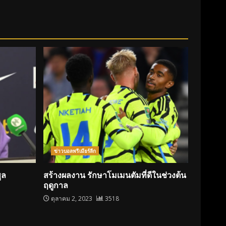
ข่าวบอลพรีเมียร์ลีก
ูล
สร้างผลงาน รักษาโมเมนตัมที่ดีในช่วงต้น
ฤดูกาล
ตุลาคม 2, 2023
3518