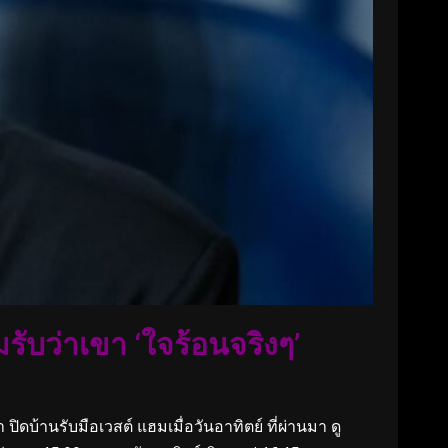
ับว่าเขา ‘ใจร้อนจริงๆ’
ิดบ้านรับมือเวสต์ แฮมเมื่อวันอาทิตย์ ที่ผ่านมา ดู