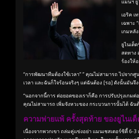
แมนฯ ยู
เอริค เ
เฉพาะ “
เกมหลัง
ยูไนเต็ด
สดทาง สก
ร้องให้
“การพัฒนาทีมต้องใช้เวลา” ” คุณไม่สามารถ ไปจากศูนย์ถ
เวลา และฉันก็ใจร้อนจริงๆ แต่ฉันต้อง [รอ] ดังนั้นมันจึ
“นอกจากนี้การ ต่อยอดของเราก็คือ การปรับปรุงเกมต่อเกม 
คุณไม่สามารถ เพิ่มจังหวะของ กระบวนการนั้นได้ ฉันต
ความพ่ายแพ้ ครั้งสุดท้าย ของยูไนเต็ดเ
เนื่องจากพวกเขา ถล่มคู่แข่งอย่า แมนเชสเตอร์ซิตี้ 6-3 แ