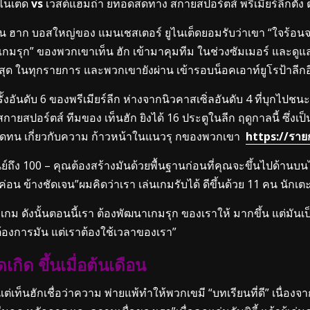
ไนเต็ด
vs
เวสต์แฮมถ่า ยทอดสดทาง สกายสปอร์ตส์ พรีเมียร์ลีกตั้ง 
ทน ฮาก บอสใหญ่ของ แมนเชสเตอร์ ยูไนเต็ดยอมรับว่าเขา “ใจร้อนจ
เกมรุก” ของพวกเขาเท็น ฮัก เข้ามาคุมทีม ในช่วงซัมเมอร์ และดูแลพ
สุด ในทุกรายการ และพวกเขายังผ่าน เข้ารอบน็อคเอาท์ยูโรป้าลีกอ
รั้งอันดับ 6 ของพรีเมียร์ลีก ห่างจากนิวคาสเซิ่ลอันดับ 4 ที่บุกไป
ายสปอร์ตส์ ทีมของ เท็นฮัก ยิงได้ 16 ประตูในลีก ฤดูกาลนี้ ซึ่งเป็นส
อดทน เกี่ยวกับความ ก้าวหน้าในแนวรุ กของพวกเขา
https://รา
ึง 100 – คุณต้องสร้างมันด้วยพื้นฐานก่อนที่คุณจะขึ้นไปด้านบนไป 
งค่อน ข้างชัดเจน”ผมคิดว่าเรา เล่นเกมรับได้ ดีขึ้นด้วย 11 คน นัก
ดังนั้นตอนนี้เรา ต้องพัฒนาเกมรุก ของเราให้ มากขึ้น แต่มันเป็นส่ว
้องการมัน แต่เราต้องใช้เวลาของเรา”
กิด ขึ้นเมื่อต้นเดือน
ต่เท็นฮักเชื่อว่าความ พ่ายแพ้ทําให้พวกเขมี “บทเรียนที่ดี” เนื่องจ