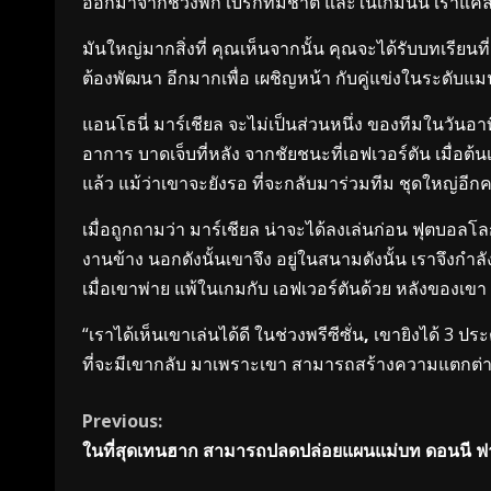
ออกมาจากช่วงพัก เบรกทีมชาติ และในเกมนั้น เราแค่ลืม
มันใหญ่มากสิ่งที่ คุณเห็นจากนั้น คุณจะได้รับบทเรียนที
ต้องพัฒนา อีกมากเพื่อ เผชิญหน้า กับคู่แข่งในระดับแมนฯ
แอนโธนี่ มาร์เชียล จะไม่เป็นส่วนหนึ่ง ของทีมในวันอาท
อาการ บาดเจ็บที่หลัง จากชัยชนะที่เอฟเวอร์ตัน เมื่อต้นเ
แล้ว แม้ว่าเขาจะยังรอ ที่จะกลับมาร่วมทีม ชุดใหญ่อีกคร
เมื่อถูกถามว่า มาร์เชียล น่าจะได้ลงเล่นก่อน ฟุตบอลโล
งานข้าง นอกดังนั้นเขาจึง อยู่ในสนามดังนั้น เราจึง
เมื่อเขาพ่าย แพ้ในเกมกับ เอฟเวอร์ตันด้วย หลังของเขา 
“เราได้เห็นเขาเล่นได้ดี ในช่วงพรีซีซั่น
,
เขายิงได้ 3 ประ
ที่จะมีเขากลับ มาเพราะเขา สามารถสร้างความแตกต่า
Continue
Previous:
ในที่สุดเทนฮาก สามารถปลดปล่อยแผนแม่บท ดอนนี ฟา
Reading