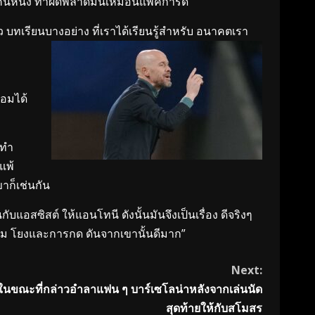
นคนหนึ่ง ทําผิดพลาดมันเหมือนแพ็คการ์ด
ว บทเรียนบางอย่าง ที่เราได้เรียนรู้สําหรับ อนาคตเรา
้อมได้
ทํา
แพ้
าก็เช่นกัน
บแอสซิสต์ ให้แอนโทนี ดังนั้นมันจึงเป็นเรื่อง ดีจริงๆ
อม โยงและการกด ดันจากเขานั้นดีมาก”
Next:
ำตาในขณะที่กล่าวอำลาแฟน ๆ บาร์เซโลน่าหลังจากเล่นนัด
สุดท้ายให้กับสโมสร