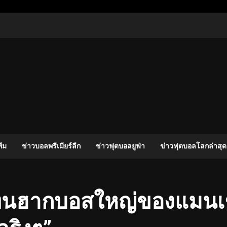
ีม
ข่าวบอลพรีเมียร์ลีก
ข่าวฟุตบอลยูฟ่า
ข่าวฟุตบอลโลกล่าสุด
เทนฮากบอสใหญ่ของแมนเช