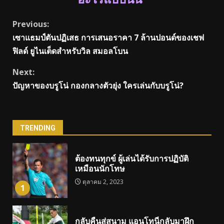
Continue
Previous:
เซาแธมป์ตันปฏิเสธ การเสนอราคา 7 ล้านปอนด์ของเชฟ
Reading
ฟิลด์ ยูไนเต็ดสำหรับวิล สมอลโบน
Next:
ปัญหาของบรูโน่ กองกลางตัวยุ่ง ใครเล่นกับบรูโน่?
TRENDING
ต้องทนทุกข์ ผู้เล่นได้รับการปฏิบัติ
เหมือนนักโทษ
ตุลาคม 2, 2023
1
กลับคืนสู่สนาม แอนโทนี่กลับมาฝึก