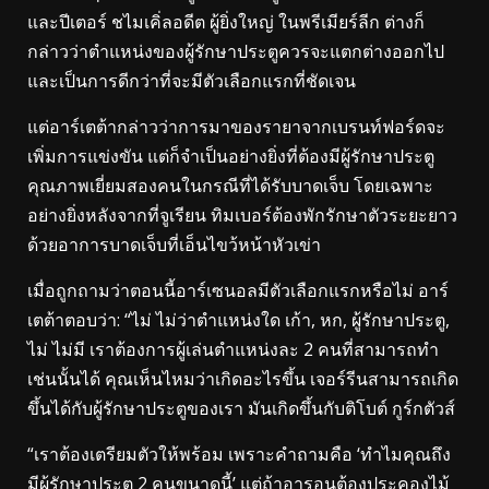
และปีเตอร์ ชไมเคิ่ลอดีต ผู้ยิ่งใหญ่ ในพรีเมียร์ลีก ต่างก็
กล่าวว่าตำแหน่งของผู้รักษาประตูควรจะแตกต่างออกไป
และเป็นการดีกว่าที่จะมีตัวเลือกแรกที่ชัดเจน
‌แต่อาร์เตต้ากล่าวว่าการมาของรายาจากเบรนท์ฟอร์ดจะ
เพิ่มการแข่งขัน แต่ก็จำเป็นอย่างยิ่งที่ต้องมีผู้รักษาประตู
คุณภาพเยี่ยมสองคนในกรณีที่ได้รับบาดเจ็บ โดยเฉพาะ
อย่างยิ่งหลังจากที่จูเรียน ทิมเบอร์ต้องพักรักษาตัวระยะยาว
ด้วยอาการบาดเจ็บที่เอ็นไขว้หน้าหัวเข่า
เมื่อถูกถามว่าตอนนี้อาร์เซนอลมีตัวเลือกแรกหรือไม่ อาร์
เตต้าตอบว่า: “ไม่ ไม่ว่าตำแหน่งใด เก้า, หก, ผู้รักษาประตู,
ไม่ ไม่มี เราต้องการผู้เล่นตำแหน่งละ 2 คนที่สามารถทำ
เช่นนั้นได้ คุณเห็นไหมว่าเกิดอะไรขึ้น เจอร์รีนสามารถเกิด
ขึ้นได้กับผู้รักษาประตูของเรา มันเกิดขึ้นกับติโบต์ กูร์กตัวส์
“เราต้องเตรียมตัวให้พร้อม เพราะคำถามคือ ‘ทำไมคุณถึง
มีผู้รักษาประตู 2 คนขนาดนี้’ แต่ถ้าอารอนต้องประคองไม้