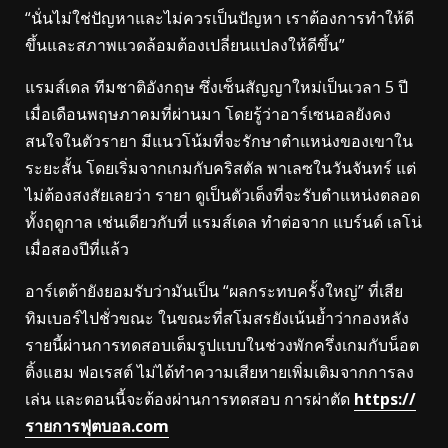
“นั่นไม่ใช่ปัญหาและไม่ควรเป็นปัญหา เราต้องการทำให้ดี
ขึ้นและสภาพแวดล้อมต้องเปลี่ยนแปลงให้ดีขึ้น”
แรมส์เดล ทีมชาติอังกฤษ ซึ่งเซ็นสัญญาใหม่เป็นเวลา 5 ปี
เมื่อเดือนพฤษภาคมที่ผ่านมา โดยรู้ว่าอาร์เซนอลยังคง
สนใจในตัวรายา มีแนวโน้มที่จะรักษาตำแหน่งของเขาใน
ระยะสั้น โดยเริ่มจากเกมกับคริสตัล พาเลซในวันจันทร์ แต่
ไม่ต้องสงสัยเลยว่า รายา ดูเป็นตัวเต็งที่จะรับตำแหน่งตลอด
ทั้งฤดูกาล เช่นเดียวกับที่ แรมส์เดล ทำต่อจาก แบร์นด์ เลโน่
เมื่อสองปีที่แล้ว
อาร์เตต้ายังยอมรับว่ามันเป็น “ผลกระทบครั้งใหญ่” ที่เสีย
ทิมเบอร์ไปชั่วขณะ ในขณะที่สโมสรยังเน้นย้ำว่ากองหลัง
รายนี้ผ่านการทดสอบเต็มรูปแบบในช่วงพักครึ่งเกมกับน็อต
ติ้งแฮม ฟอเรสต์ ไม่ได้ทำความเสียหายเพิ่มเติมจากการลง
เล่น และตอนนี้จะต้องผ่านการทดสอบ การผ่าตัด
https://
รายการฟุตบอล.com