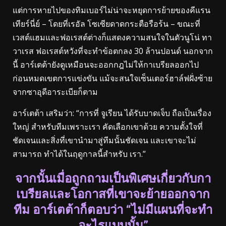
‌แต่การหายไปของทิมเบอร์ไม่น่าจะหยุดการย้ายของคีแรน
เทียร์นี่ย์ – โดยที่เรอัล โซเซียดาดกระตือรือร้น – ขณะที่
เวสต์แฮมและฟอเรสต์ต่างก็แสดงความสนใจในตัวนูโน่ ทา
วาเรส ฟอเรสต์หวังที่จะทำข้อตกลง 30 ล้านปอนด์ นอกจาก
นี้ อาร์เตต้ายังดูเหมือนจะออกกฎไม่ให้กาเบรียลออกไป
ก่อนหมดเขตการแข่งขัน แม้จะสนใจเซ็นเตอร์ฮาล์ฟฝั่งซ้าย
จากซาอุดีอาระเบียก็ตาม
อาร์เตต้า เสริมว่า: “การที่ จูเรียน ได้รับบาดเจ็บ ถือเป็นเรื่อง
ใหญ่ สำหรับทีมเพราะเรา คัดเลือกเขาด้วย ความตั้งใจที่
ชัดเจนและสิ่งที่เขานำมาสู่ทีมนั้นชัดเจน และเขาจะไม่
สามารถ ทำได้ในฤดูกาลนี้สำหรับ เรา.”
จากนั้นเมื่อถูกถามเป็นพิเศษเกี่ยวกับกา
เบรียลและโอกาสที่เขาจะย้ายออกจาก
ทีม อาร์เตต้าก็ตอบว่า “ไม่มีแผนที่จะทำ
อะไรแบบนั้น”