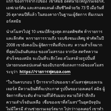
แรก ของการจากไปของ เขาสมิธ อดีตนายใหญ่เรนเจอร์ส,
เอฟเวอร์ตัน และสกอตแลนด์ เสียชีวิตด้วยวัย 73 ปี เมื่อวันที่
26 ตุลาคมปีที่แล้ว ในสองคาถาในฐานะผู้จัดการ ทีมเรนเจ
อร์สสมิธ
นําสโมสรไปสู่ 10 แชมป์ลีกสูงสุด สกอตติชคัพ ห้ารายการ
และลีกคัพ หกรายการรวมถึง รอบชิงชนะเลิศยู ฟ่าคัพในปี
2008 เขายังคงเป็น ผู้จัดการทีมที่ประสบ ความสําเร็จมาก
ที่สุดเป็นอันดับสอง ของสโมสรรอง จากบิล สตรัทความ
สําเร็จของสมิธ จะเป็นที่ระลึกโดย สโมสรด้วยรูปปั้นที่
ปลายถนนคอปแลนด์ ของอิบรอกซ์แถลงการณ์ของสโมสร
ระบุว่า
https://รายการฟุตบอล.com
“ในวันครบรอบ 1 ปีการจากไปของเขา สโมสรฟุตบอลเรน
เจอร์ส มีความยินดีที่จะประกาศ รูปปั้นของวอลเตอร์ สมิธ ผู้
จัดการทีมระดับ ตํานานที่ได้รับมอบ หมายให้รําลึกถึง
ความสําเร็จอันเหลือ เชื่อของเขาที่สโมสร”ในยุคปัจจุบัน
ไม่มีใครมี ส่วนช่วยเรนเจอร์สมาก ไปกว่าวอลเตอร์ เขาทํา