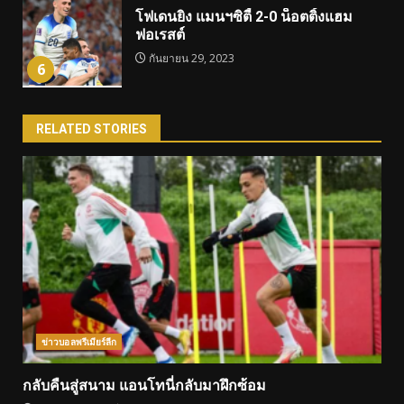
โฟเดนยิง แมนฯซิตี้ 2-0 น็อตติ้งแฮม
ฟอเรสต์
กันยายน 29, 2023
6
RELATED STORIES
ข่าวบอลพรีเมียร์ลีก
กลับคืนสู่สนาม แอนโทนี่กลับมาฝึกซ้อม