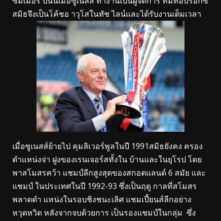
ซัมเมอร์ ปีนั้นเมื่อซูเนสส์ ทํางานเป็นผู้จัดการ ทีมที่อิบรอกซ์
สมิธจึงเป็นโค้ชอ าวุโสในทัช ไลน์และได้รับงานเต็มเวลา
เมื่อซูเนสส์ย้ายไป คุมลิเวอร์พูลในปี 1991สมิธยังคง ครอง
ตําแหน่งจ่า ฝูงของเรนเจอร์สทั้งใน บ้านและในยุโรป โดย
พาสโมสรคว้า แชมป์ลีกสูงสุดของสกอตแลนด์ 6 สมัย และ
แชมป์ ในประเทศในปี 1992-93 ซึ่งเป็นฤดู กาลที่สโมสร
พลาดตํา แหน่งในรอบชิงชนะเลิศ แชมเปี้ยนส์ลีกอย่าง
หวุดหวิด หลังจากจบด้วยการ เป็นรองแชมป์ในกลุ่ม ซึ่ง