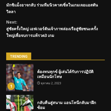
มักซิแม็งอาจกลับ ร่วมทีมนิวคาสเซิ่ลในเกมเจอแอสตัน
Reading
วิลลา
Next:
สู่ชัยครั้งใหญ่ เอฟเวอร์ตันเจ้าภาพล่องเรือสู่ชัยชนะครั้ง
ใหญ่เพื่อจบการแพ้รวด3 เกม
TRENDING
ต้องทนทุกข์ ผู้เล่นได้รับการปฏิบัติ
เหมือนนักโทษ
ตุลาคม 2, 2023
1
กลับคืนสู่สนาม แอนโทนี่กลับมาฝึก
ซ้อม