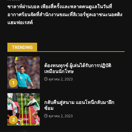
ซาลาห์ผ่านบอล เพียงสี่ครั้งและพลาดคนดูแลในวันที่
อากาศร้อนจัดที่สำนักงานขณะที่ลิเวอร์พูลเอาชนะนอตติง
แฮมฟอเรสต์
TRENDING
ต้องทนทุกข์ ผู้เล่นได้รับการปฏิบัติ
เหมือนนักโทษ
ตุลาคม 2, 2023
1
กลับคืนสู่สนาม แอนโทนี่กลับมาฝึก
ซ้อม
ตุลาคม 2, 2023
2