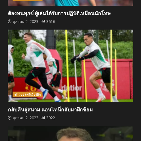
ต้องทนทุกข์ ผู้เล่นได้รับการปฏิบัติเหมือนนักโทษ
ตุลาคม 2, 2023
3616
ข่าวบอลพรีเมียร์ลีก
กลับคืนสู่สนาม แอนโทนี่กลับมาฝึกซ้อม
ตุลาคม 2, 2023
3922