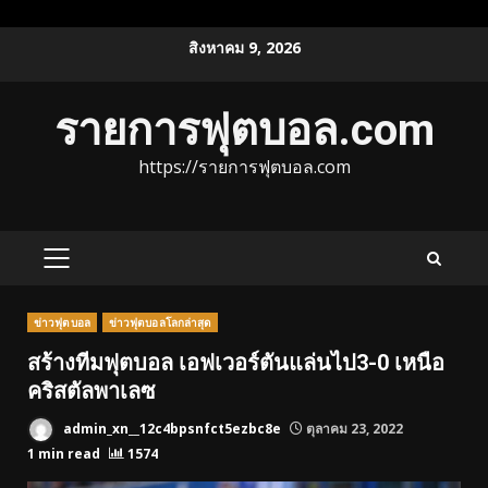
Skip
สิงหาคม 9, 2026
to
content
รายการฟุตบอล.com
https://รายการฟุตบอล.com
PRIMARY
MENU
ข่าวฟุตบอล
ข่าวฟุตบอลโลกล่าสุด
สร้างทีมฟุตบอล เอฟเวอร์ตันแล่นไป3-0 เหนือ
คริสตัลพาเลซ
admin_xn__12c4bpsnfct5ezbc8e
ตุลาคม 23, 2022
1 min read
1574