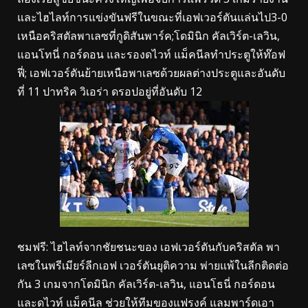
และไฮไลท์การแข่งขันฟรีในขณะที่เอฟเวอร์ตันแล่นไป3-0
เหนือคริสตัลพาเลซที่กูดิสันพาร์ค;โดมินิก คัลเวิร์ต-เลวิน,
แอนโทนี่ กอร์ดอน และรองดไวท์ แม็คนีลทำประตูให้ท๊อฟ
ฟี่; เอฟเวอร์ตันย้ายเหนือพาเลซด้วยผลต่างประตูและอันดับ
ที่ 11 ปาทริค วิเอร่า ดรอปอยู่ที่อันดับ 12
ชมฟรี: ไฮไลท์จากชัยชนะของ เอฟเวอร์ตันกับคริสตัล พา
เลซในพรีเมียร์ลีกเอฟ เวอร์ตันยุติความ พ่ายแพ้ในลีกติดต่อ
กัน 3 เกมจากโดมินิก คัลเวิร์ต-เลวิน, แอนโธนี่ กอร์ดอน
และดไวท์ แม็คนีล ช่วยให้ทีมของแฟรงค์ แลมพาร์ดเอา