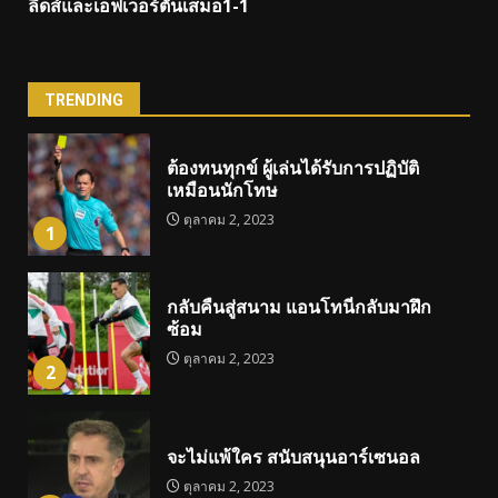
ลีดส์และเอฟเวอร์ตันเสมอ1-1
TRENDING
ต้องทนทุกข์ ผู้เล่นได้รับการปฏิบัติ
เหมือนนักโทษ
ตุลาคม 2, 2023
1
กลับคืนสู่สนาม แอนโทนี่กลับมาฝึก
ซ้อม
ตุลาคม 2, 2023
2
จะไม่แพ้ใคร สนับสนุนอาร์เซนอล
ตุลาคม 2, 2023