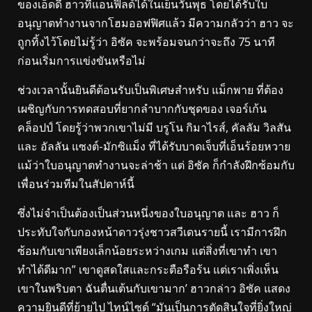
ของเอ็ดดี้ ฮาวที่แอนฟิลด์ได้ในเย็นวันพุธ โดยได้รับใบ
อนุญาตทำงานจากโฮมออฟฟิศแล้ว มีความกลัวว่า ฮาว จะ
ถูกทิ้งไว้โดยไม่รู้ว่า อิซัค จะพร้อมจนกว่าจะถึง 75 นาที
ก่อนเริ่มการแข่งขันหรือไม่
ช่วงเวลานั้นยินดีต้อนรับเป็นพิเศษสำหรับ แม็กพาย ที่ต้อง
เผชิญกับการทดสอบที่ยากลำบากกับชุดของ เจอร์เก้น
คล็อปป์ โดยรู้ว่าพวกเขาไม่มี บรูโน กิมาไรส์, คัลลัม วิลสัน
และ อัลลัน แซงต์-มักซิแม็ง ที่ได้รับบาดเจ็บที่เอ็นร้อยหวาย
แม้ว่าใบอนุญาตทำงานจะล่าช้า แต่ อิซัค ก็กำลังฝึกซ้อมกับ
เพื่อนร่วมทีมในสัปดาห์นี้
ซึ่งไม่จำเป็นต้องเป็นส่วนหนึ่งของใบอนุญาต และ ฮาว ก็
ประทับใจกับกองหน้าดาวรุ่งชาวสวีเดนรายนี้ เรามีการฝึก
ซ้อมกับเขาเพียงเล็กน้อยระหว่างเกม แต่สิ่งที่เขาทำ เขา
ทำได้ดีมาก” เขาดูสดใสและกระตือรือร้น แต่เราเพิ่งเห็น
เขาในพริบตา ฉันตื่นเต้นกับเขามาก’ ฮาวกล่าว อิซัค แสดง
ความยินดีที่ย้ายไป ไทน์ไซด์ “มันเป็นการตัดสินใจที่ยิ่งใหญ่