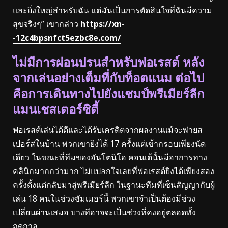
และยิ่งใหญ่สำหรับฉัน แต่มันเป็นการตัดสินใจที่ฉันมีความ
สุขจริงๆ” เขากล่าว
https://xn-
-12c4bpsnfct5ezbc8e.com/
ไม่มีการผ่อนปรนสำหรับฟอเรสต์ หลัง
จากเล่นอย่างเต็มที่กับท็อตแนม ต่อไป
คือการเดินทางไปยังแชมป์พรีเมียร์ลีก
แมนเชสเตอร์ซิตี้
ฟอเรสต์เล่นได้ดีและได้รับเครดิตจากผลงานแม้จะพ่ายส
เปอร์สในบ้าน พวกเขายิงได้ 17 ครั้งแต่เข้ากรอบเพียงนัด
เดียว ในขณะที่ทีมของอันโตนิโอ คอนเต้นั้นมีอาการทาง
คลินิกมากกว่ามาก ไม่แปลกใจเลยที่ฟอเรสต์ยิงได้เพียงสอง
ครั้งตั้งแต่กลับมาสู่พรีเมียร์ลีก ในฐานะทีมที่เซ็นสัญญากับผู้
เล่น 18 คนในช่วงซัมเมอร์นี้ พวกเขาจำเป็นต้องมีช่วง
เปลี่ยนผ่านเสมอ บางทีอาจจะเป็นช่วงที่คงอยู่ตลอดทั้ง
ฤดูกาล