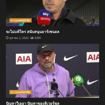
ข่าวบอลพรีเมียร์ลีก
จะไม่แพ้ใคร สนับสนุนอาร์เซนอล
ตุลาคม 2, 2023
3905
ข่าวบอลพรีเมียร์ลีก
ปัญหาวีเออา ปัญหาของลิเวอร์พูล