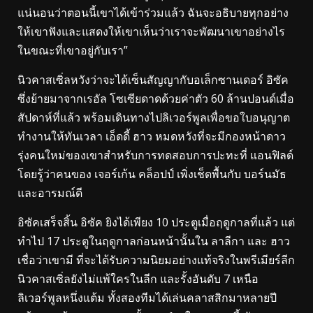
แน่นอนว่าตอนนี้เขาได้เข้าร่วมแล้ว ฉันจะอธิบายทุกอย่าง
ให้เขาฟังและแสดงให้เขาเห็นว่าเราจะพัฒนาเขาอย่างไร
ในขณะที่เขาอยู่กับเรา”
นิวคาสเซิ่ลหวังว่าจะได้เซ็นสัญญากับอเล็กซานเดอร์ อิซัค
ซึ่งย้ายมาจากเรอัล โซเซียดาดด้วยค่าตัว 60 ล้านปอนด์เมื่อ
สัปดาห์ที่แล้ว พร้อมเดินทางไปลิเวอร์พูลเพื่อขอใบอนุญาต
ทำงานให้ทันเวลา เอ็ดดี้ ฮาว หมดหวังที่จะมีกองหน้าดาว
รุ่งคนใหม่ของเขาสำหรับการทดสอบการปะทะที่ แอนฟิลด์
โดยรู้ว่าคนของ เจอร์เก้น คล็อปป์ เพิ่งเช็ดพื้นกับ บอร์นมัธ
และอารมณ์ดี
อิซัคเสร็จสิ้น อิซัค ยิงได้เพียง 10 ประตูเมื่อฤดูกาลที่แล้ว แต่
ทำไป 17 ประตูในฤดูกาลก่อนหน้านั้นใน ลาลีกา และ ฮาว
เชื่อว่าเขามี ที่จะได้รับความนิยมอย่างแท้จริงในพรีเมียร์ลีก
นิวคาสเซิ่ลยังไม่แพ้ใครในลีก และรั้งอันดับ 7 เหนือ
ลิเวอร์พูลหนึ่งแต้ม ทั้งสองทีมได้เล่นคลาสสิกมาหลายปี