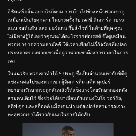
อิซัคเสร็จสิ้น อย่างไรก็ตาม การก้าวไปข้างหน้าพวกเขาดู
เหมือนเป็นภัยคุกคามในบางครั้งกับ เจสซี่ ลินการ์ด, เบรน
แนน จอห์นสัน และ มอร์แกน กิ๊บส์-ไวท์ ในท้ายที่สุด คุณ
ไม่มีทางรู้ได้เลยว่าคุณจะได้อะไรจากฟอเรสต์ ซึ่งดูเหมือน
พวกเขาขาดความสามัคคี ใช้เวลาเพียงไม่กี่กิจวัตรที่แปลก
ประหลาดของพวกเขาเพื่อดูว่าพวกเขาต้องการเวลาในการ
เจล
ในแนวรับ พวกเขาทำได้ 5 ประตู ซึ่งเป็นจำนวนเท่ากับซิตี้คู่
แข่งคนต่อไปของพวกเขา ผู้จัดการทีม สตีฟ คูเปอร์
พยายามรักษากระดูกสันหลังให้แข็งแรงโดยรักษากองหลัง
สามคนเดิมไว้ ซึ่งช่วยให้เขาเลื่อนตำแหน่งในโจ วอร์รัล,
สตีฟ คุก และสก็อตต์ แม็คเคนน่า แต่สเปอร์สสามารถเจาะ
ทะลุพวกเขาได้ราวกับเนยในการโต้กลับ