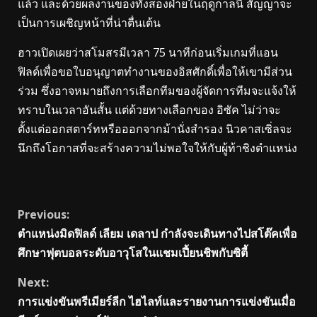
แล้ว และด้วยผลงานของทั้งสองฝ่ายในฤดูกาลนี้ สัญญาจะ
เป็นการเผชิญหน้าที่น่าตื่นเต้น
ฮาวเปิดเผยว่าสโมสรมีเวลา 75 นาทีก่อนเริ่มเกมที่แอน
ฟิลด์เพื่อขอใบอนุญาตทำงานของอิสศักดิ์เพื่อให้เขามีส่วน
ร่วม ซึ่งอาจหมายถึงการเลือกทีมของผู้จัดการทีมจะแจ้งให้
ทราบในเวลาอันสั้น แต่ด้วยทางเลือกของ อิซัค ไม่ว่าจะ
ตั้งแต่ออกสตาร์ทหรือออกจากม้านั่งสำรอง นิวคาสเซิ่ลจะ
นึกถึงโอกาสที่จะสร้างความไม่พอใจให้กับผู้ท้าชิงตำแหน่ง
Continue
Previous:
ตําแหน่งมิดฟิลด์ เลียม เดลาป กําลังจะเดินทางไปสโต๊คเพื่อ
Reading
ศึกษาฟุตบอลระดับอาวุโสในแชมเปี้ยนชิพกับซิตี้
Next:
การแข่งขันพรีเมียร์ลีก ไฮไลท์และรายงานการแข่งขันเมื่อ