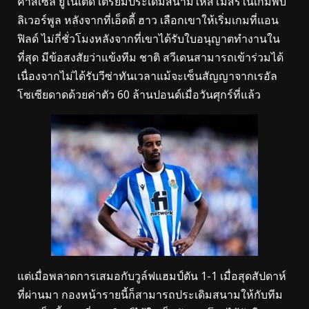
คาสเซิ่ล ยูไนเต็ด เตรียมประเดิมสนามให้สโมสรในเกมพบ
ลิเวอร์พูล หลังจากที่เอ็ดดี้ ฮาว เลือกเขาให้เริ่มเกมที่แอน
ฟิลด์ ไม่กี่ชั่วโมงหลังจากที่เขาได้รับใบอนุญาตทำงานใน
ที่สุด มีข้อสงสัยว่าแข้งทีม ชาติ สวีเดนสามารถเข้าร่วมได้
เนื่องจากไม่ได้รับวีซ่าทันเวลาแม้จะเซ็นสัญญาจากเรอัล
โซเซียดาดด้วยค่าตัว 60 ล้านปอนด์เมื่อวันศุกร์ที่แล้ว
แต่เมื่อพลาดการเสมอกับวูล์ฟแฮมป์ตัน 1-1 เมื่อสุดสัปดาห์
ที่ผ่านมา กองหน้ารายนี้ก็สามารถประเดิมสนามให้กับทีม