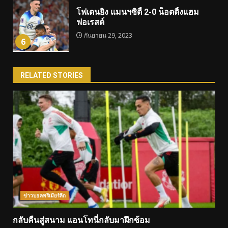
โฟเดนยิง แมนฯซิตี้ 2-0 น็อตติ้งแฮม
ฟอเรสต์
กันยายน 29, 2023
6
RELATED STORIES
ข่าวบอลพรีเมียร์ลีก
กลับคืนสู่สนาม แอนโทนี่กลับมาฝึกซ้อม