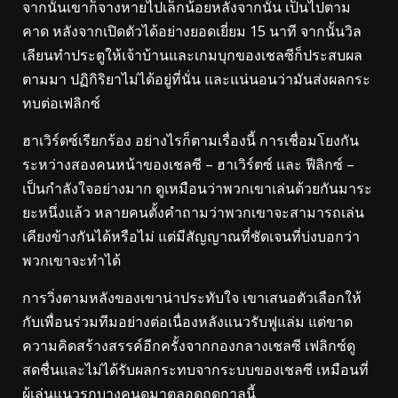
จากนั้นเขาก็จางหายไปเล็กน้อยหลังจากนั้น เป็นไปตาม
คาด หลังจากเปิดตัวได้อย่างยอดเยี่ยม 15 นาที จากนั้นวิล
เลียนทำประตูให้เจ้าบ้านและเกมบุกของเชลซีก็ประสบผล
ตามมา ปฏิกิริยาไม่ได้อยู่ที่นั่น และแน่นอนว่ามันส่งผลกระ
ทบต่อเฟลิกซ์
ฮาเวิร์ตซ์เรียกร้อง อย่างไรก็ตามเรื่องนี้ การเชื่อมโยงกัน
ระหว่างสองคนหน้าของเชลซี – ฮาเวิร์ตซ์ และ ฟีลิกซ์ –
เป็นกำลังใจอย่างมาก ดูเหมือนว่าพวกเขาเล่นด้วยกันมาระ
ยะหนึ่งแล้ว หลายคนตั้งคำถามว่าพวกเขาจะสามารถเล่น
เคียงข้างกันได้หรือไม่ แต่มีสัญญาณที่ชัดเจนที่บ่งบอกว่า
พวกเขาจะทำได้
การวิ่งตามหลังของเขาน่าประทับใจ เขาเสนอตัวเลือกให้
กับเพื่อนร่วมทีมอย่างต่อเนื่องหลังแนวรับฟูแล่ม แต่ขาด
ความคิดสร้างสรรค์อีกครั้งจากกองกลางเชลซี เฟลิกซ์ดู
สดชื่นและไม่ได้รับผลกระทบจากระบบของเชลซี เหมือนที่
ผู้เล่นแนวรุกบางคนดูมาตลอดฤดูกาลนี้