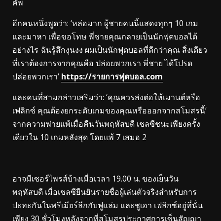
คัพ
อีกคนหนึ่งพูดว่า: ‘หล่อมาก ผู้ชายคนนี้แสดงทุกๆ 10 เกม
และมาหา เพื่อขอโทษ พี่ชายคุณกลายเป็นนักฟุตบอลได้
อย่างไร ฉันรู้สึกงุนงง ผมเป็นนักฟุตบอลที่ดีกว่าคุณ สิ่งเดียว
ที่เราต้องการจากคุณคือ ปล่อยพวกเรา พี่ชาย ได้โปรด
ปล่อยพวกเรา’
https://รายการฟุตบอล.com
และคนที่สามกล่าวเสริมว่า: ‘คุณควรส่งต่อให้เมานต์หรือ
เฟลิกซ์ คุณต้องยกระดับเกมของคุณหรือออกจากสโมสรนี้’
จากความพ่ายแพ้เมื่อคืนวันพฤหัสบดี เชลซีชนะเพียงครั้ง
เดียวใน 10 เกมหลังสุด โดยแพ้ 7 เสมอ 2
อาจมีเซอร์ไพรส์บ้างเมื่อเวลา 19.00 น. ของเย็นวัน
พฤหัสบดี เมื่อเชลซียืนยันรายชื่อผู้เล่นตัวจริงสำหรับการ
ปะทะกันในพรีเมียร์ลีกกับฟูแล่ม และชูเอา เฟลิกซ์อยู่ที่นั่น
เพียง 30 ชั่วโมงหลังจากที่สโมสรประกาศการเซ็นสัญญา