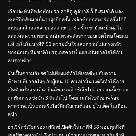
เกือบจะทันทีหลังพักเบรก คาลิดู คูลิบาลี ก็ ตีเสมอได้ และ
เชลซีก็กลับมาเป็นจ่าฝูงอีกครั้ง เฟลิกซ์ออกสตาร์ทครึ่งได้ดี
เก็บบอลลึกและจ่ายบอลสวยๆ 2-3 ครั้ง เขายังคงยิงต่อไป
และเห็นความพยายามอันทรงพลังจากขอบเขตโทษโดยแบ
นท์ เลโนในนาทีที่ 50 ความมั่นใจและความไม่เกรงกลัว
ของนักเตะทีมชาติโปรตุเกสควรเป็นแรงบันดาลใจให้กับ
คนรอบข้าง
มันเป็นความอัปยศ ไม่เพียงแต่ทำให้เชลซีพบกับความ
ท้าทายที่ยากจริงๆ กับผู้เล่น 10 คนเท่านั้น แต่ยังทำให้การ
เปิดตัวครั้งแรกที่น่ายินดีของเฟลิกซ์เสียไปด้วย ตอนนี้เขาจะ
ถูกพักการแข่งขัน 3 นัดถัดไป โดยเกมถัดไปที่เขาพร้อม
คาดว่าจะเป็นเกมพรีเมียร์ลีกกับเวสต์แฮม ยูไนเต็ด ในเดือน
หน้า
ฮาเวิร์ตซ์เรียกร้อง เฟลิกซ์เปิดตัวในนาทีที่ 58 มอบทุกสิ่งที่
เชลซีขาดหายไป (ยิงประตู) แม้ว่าเกมแรกของเขากับสิงห์