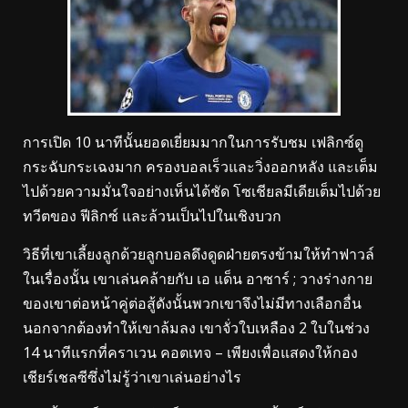
การเปิด 10 นาทีนั้นยอดเยี่ยมมากในการรับชม เฟลิกซ์ดู
กระฉับกระเฉงมาก ครองบอลเร็วและวิ่งออกหลัง และเต็ม
ไปด้วยความมั่นใจอย่างเห็นได้ชัด โซเชียลมีเดียเต็มไปด้วย
ทวีตของ ฟีลิกซ์ และล้วนเป็นไปในเชิงบวก
วิธีที่เขาเลี้ยงลูกด้วยลูกบอลดึงดูดฝ่ายตรงข้ามให้ทำฟาวล์
ในเรื่องนั้น เขาเล่นคล้ายกับ เอ แด็น อาซาร์ ; วางร่างกาย
ของเขาต่อหน้าคู่ต่อสู้ดังนั้นพวกเขาจึงไม่มีทางเลือกอื่น
นอกจากต้องทำให้เขาล้มลง เขาจั่วใบเหลือง 2 ใบในช่วง
14 นาทีแรกที่คราเวน คอตเทจ – เพียงเพื่อแสดงให้กอง
เชียร์เชลซีซึ่งไม่รู้ว่าเขาเล่นอย่างไร