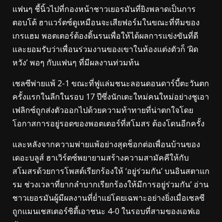
แฟนๆ ชี้นิ้วไปที่กองหน้าชาวเยอรมันที่ยิงพลาดเป็นการ
ตอบโต้ ฮาแวร์ตซ์ดูเหมือนจะเสียฟอร์มในขณะที่ทีมของ
เกรแฮม พอตเตอร์ต้องดิ้นรนเพื่อให้ได้ผลการแข่งขันที่ดี
และยอมรับว่าเพื่อนร่วมงานของเขาในห้องแต่งตัวก็ ‘ผิด
หวัง’ พอๆ กับแฟนๆ ที่มีผลงานท่วมท้น
เชลซีพ่ายแพ้ 2-1 ขณะที่ฟูแล่มชนะลอนดอนดาร์บี้ตะวันตก
ครั้งแรกในลีกในรอบ 17 ปีซึ่งนักเตะใหม่คนใหม่อย่างชูเอา
เฟลิกซ์ถูกส่งตัวออกไปด้วยความท้าทายที่น่าตกใจโดย
โอกาสการอยู่รอดของพอตเตอร์ที่สโมสร ต้องโดนอีกครั้ง
และหลังจากความพ่ายแพ้อย่างสุดช็อกต่อเพื่อนบ้านของ
เดอะบลูส์ ฮาเวิร์ตซ์พยายามสร้างความสามัคคีให้กับ
สโมสรด้วยการโพสต์เรียกร้องให้ ‘อยู่ร่วมกัน’ บนอินสตาแก
รม ช่วงเวลาที่ยากลำบากเรียกร้องให้มีการอยู่ร่วมกัน’ อ่าน
ชาวเยอรมันผู้มีผลงานที่ย่ำแย่โดยเฉพาะอย่างยิ่งเมื่อเชลซี
ถูกแมนเชสเตอร์ซิตี้เอาชนะ 4-0 ในรอบที่สามของเอฟเอ