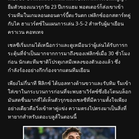
ยืมตัวของแนวรุกวัย 23 ปีเกรแฮม พอตเตอร์ก็ส่งเขาเข้า
ร่วมทีมในเกมลอนดอนดาร์บี้ตะวันตก เฟลิกซ์ออกสตาร์ทคู่
กับไค ฮาแวร์ตซ์ในแผนการเล่น 3-5-2 สำหรับผู้มาเยือน
คราเวน คอทเทจ
เชลซีเริ่มเกมได้เหนือกว่าและดูเหมือนว่าผู้เล่นได้รับการก
ระตุ้นที่จำเป็นมากจากการมาถึงของเฟลิกซ์เมื่อ 30 ชั่วโมง
ก่อน นักเตะทีมชาติโปรตุเกสมีเพลงของตัวเองแล้ว ซึ่ง
กำลังร้องอย่างกึกก้องจากแดนทีมเยือน
เพียงไม่กี่นาที ฟีลิกซ์ ได้บอลทางด้านขวาและรับทิม รีมเข้า
ใส่เขาในกระบวนการก่อนที่จะพบฮาเวิร์ตซ์ซึ่งยิงโดนบล็อก
มันสดชื่นมากที่ได้เห็นตัวรุกของเชลซีที่มีความตั้งใจเพียง
อย่างเดียวคือวิ่งเข้าหาคู่แข่ง ความตรงไปตรงมาเป็นสิ่งที่
หายากสำหรับเดอะบลูส์ในตอนนี้