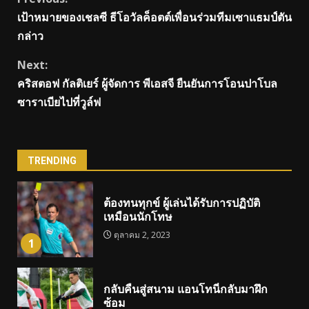
Continue
เป้าหมายของเชลซี ธีโอวัลค็อตต์เพื่อนร่วมทีมเซาแธมป์ตัน
Reading
กล่าว
Next:
คริสตอฟ กัลติเยร์ ผู้จัดการ พีเอสจี ยืนยันการโอนปาโบล
ซาราเบียไปที่วูล์ฟ
TRENDING
ต้องทนทุกข์ ผู้เล่นได้รับการปฏิบัติ
เหมือนนักโทษ
ตุลาคม 2, 2023
1
กลับคืนสู่สนาม แอนโทนี่กลับมาฝึก
ซ้อม