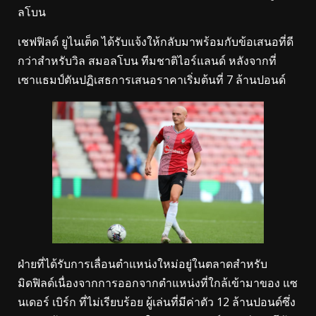
ลโบน
เชฟฟิลด์ ยูไนเต็ด ได้รับแจ้งให้กลับมาพร้อมกับข้อเสนอที่ดี
กว่าสำหรับวิล สมอลโบน ทีมชาติไอร์แลนด์ หลังจากที่
เซาแธมป์ตันปฏิเสธการเสนอราคาเริ่มต้นที่ 7 ล้านปอนด์
ฝ่ายที่ได้รับการเลื่อนตำแหน่งใหม่อยู่ในตลาดสำหรับ
มิดฟิลด์เนื่องจากการออกจากตำแหน่งที่ใกล้เข้ามาของ แซ
นเดอร์ เบิร์ก ที่ไม่เรียบร้อย ผู้เล่นที่มีค่าตัว 12 ล้านปอนด์ซึ่ง