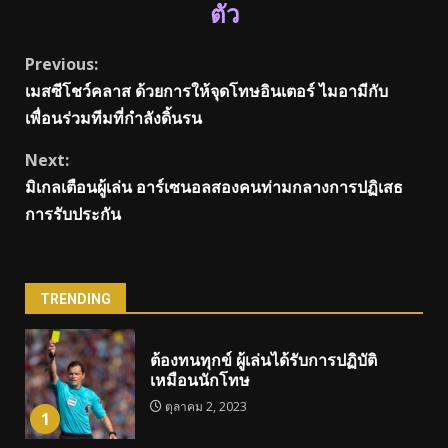
ตัว
Continue
Previous:
เมสซีโชว์คลาส ด้วยการให้จุดโทษอินเตอร์ ไมอามีกับ
Reading
เพื่อนร่วมทีมที่กำลังดิ้นรน
Next:
มิเกลเตือนผู้เล่น อาร์เซนอลสองคนท่ามกลางการปฏิเสธ
การรับประกัน
TRENDING
ต้องทนทุกข์ ผู้เล่นได้รับการปฏิบัติ
เหมือนนักโทษ
ตุลาคม 2, 2023
1