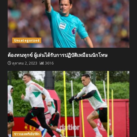
Uncategorized
ต้องทนทุกข์ ผู้เล่นได้รับการปฏิบัติเหมือนนักโทษ
ตุลาคม 2, 2023
3616
ข่าวบอลพรีเมียร์ลีก