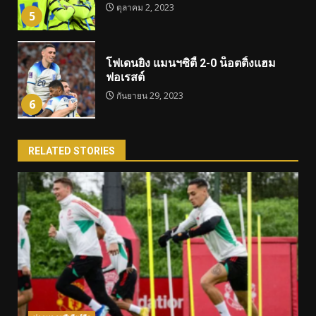
ตุลาคม 2, 2023
5
โฟเดนยิง แมนฯซิตี้ 2-0 น็อตติ้งแฮม
ฟอเรสต์
กันยายน 29, 2023
6
RELATED STORIES