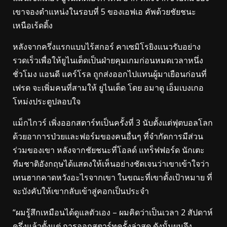
เขาจองตำแหน่งในรอบที่ 5 ของเอฟเอ คัพด้วยชัยชนะ
เหนือเร้ดดิ้ง
หลังจากครึ่งแรกแบบไร้สกอร์ คาเซมิโรยิงแนวรับอย่าง
รวดเร็วเพื่อให้ยูไนเต็ดเป็นฝ่ายคุมเกมก่อนหมดเวลาหนึ่ง
ชั่วโมง แอนดี แคร์โรล ถูกส่งออกไปแทนผู้มาเยือนก่อนที่
เฟรด จะเพิ่มคนที่สามให้ ยูไนเต็ด โดย อมาดู เอ็มเบงเกอ
โหม่งประตูปลอบใจ
แม็กไกวร์ เพิ่งออกสตาร์ทเป็นครั้งที่ 3 นับตั้งแต่ฟุตบอลโลก
ด้วยอาการป่วยและฟอร์มของคนอื่นๆ ที่จำกัดการมีส่วน
ร่วมของเขา หลังจากชัยชนะที่โอลด์ แทร็ฟฟอร์ด นักเตะ
ทีมชาติอังกฤษได้แสดงให้เห็นอย่างชัดเจนว่าเขาเข้าใจว่า
เทนฮากคาดหวังอะไรจากเขา ในขณะที่เขาตั้งเป้าหมาย ที่
จะบังคับให้เขากลับเข้าสู่คอกเป็นประจำ
“ผมรู้สึกเหมือนได้ดูแลตัวเอง – ผมคิดว่าเป็นเวลา 2 สัปดาห์
ครึ่งแล้วตั้งแต่ การออกสตาร์ทครั้งล่าสุด ดังนั้นผมจึง