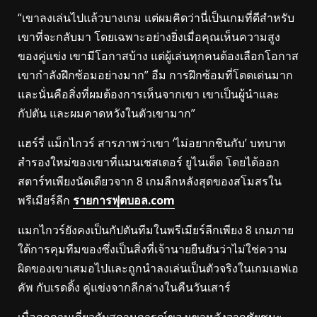
“เขาลงเล่นไปแล้วบางเกม แต่ผมคิดว่านี่เป็นเกมที่ดีสำหรับ
เขาที่จะกลับมา โดยเฉพาะอย่างยิ่งเมื่อคุณเห็นความสูง
ของคู่แข่ง เขามีโอกาสบ้าง แต่ผู้เล่นทุกคนต้องเลือกโอกาส
เขากำลังฝึกซ้อมอย่างมาก” อืม การฝึกซ้อมที่โดดเด่นมาก
และนั่นคือสิ่งที่ผมต้องการเห็นจากเขา เขาเป็นผู้นำและ
กัปตัน และผมคาดหวังในตัวเขามาก”
แฮร์รี่ แม็กไกวร์ สารภาพว่าเขา ‘ไม่อยากชินกับ’ บทบาท
สำรองใหม่ของเขาที่แมนเชสเตอร์ ยูไนเต็ด โดยได้ออก
สตาร์ทเพียงนัดเดียวจาก 8 เกมลีกหลังสุดของสโมสรใน
พรีเมียร์ลีก
รายการฟุตบอล.com
แมกไกวร์ยังคงเป็นกัปตันทีมในพรีเมียร์ลีกเพียง 8 เกมภาย
ใต้การคุมทีมของซึ่งเป็นสิ่งที่เจ้านายยืนยันว่าไม่ใช่ความ
ผิดของเขาเสมอไปและถูกนำลงเล่นเป็นตัวจริงในเกมเอฟเอ
คัพ กับเรดดิ้ง คู่แข่งจากลีกล่างในคืนวันเสาร์
เมื่อถูกถามเกี่ยวกับสถานการณ์ของเขาหลังจากชัยชนะ