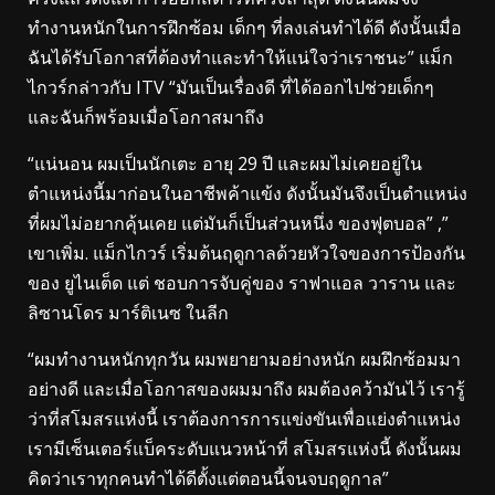
ทำงานหนักในการฝึกซ้อม เด็กๆ ที่ลงเล่นทำได้ดี ดังนั้นเมื่อ
ฉันได้รับโอกาสที่ต้องทำและทำให้แน่ใจว่าเราชนะ” แม็ก
ไกวร์กล่าวกับ ITV “มันเป็นเรื่องดี ที่ได้ออกไปช่วยเด็กๆ
และฉันก็พร้อมเมื่อโอกาสมาถึง
“แน่นอน ผมเป็นนักเตะ อายุ 29 ปี และผมไม่เคยอยู่ใน
ตำแหน่งนี้มาก่อนในอาชีพค้าแข้ง ดังนั้นมันจึงเป็นตำแหน่ง
ที่ผมไม่อยากคุ้นเคย แต่มันก็เป็นส่วนหนึ่ง ของฟุตบอล” ,”
เขาเพิ่ม. แม็กไกวร์ เริ่มต้นฤดูกาลด้วยหัวใจของการป้องกัน
ของ ยูไนเต็ด แต่ ชอบการจับคู่ของ ราฟาแอล วาราน และ
ลิซานโดร มาร์ติเนซ ในลีก
“ผมทำงานหนักทุกวัน ผมพยายามอย่างหนัก ผมฝึกซ้อมมา
อย่างดี และเมื่อโอกาสของผมมาถึง ผมต้องคว้ามันไว้ เรารู้
ว่าที่สโมสรแห่งนี้ เราต้องการการแข่งขันเพื่อแย่งตำแหน่ง
เรามีเซ็นเตอร์แบ็คระดับแนวหน้าที่ สโมสรแห่งนี้ ดังนั้นผม
คิดว่าเราทุกคนทำได้ดีตั้งแต่ตอนนี้จนจบฤดูกาล”