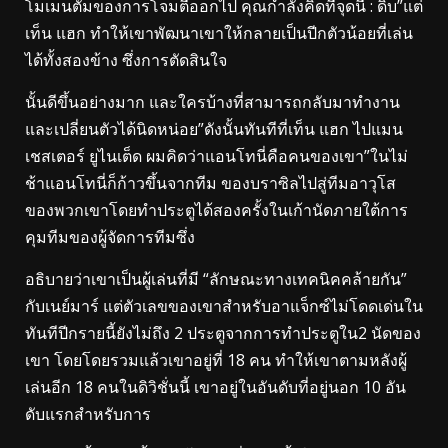
โมเมนตัมของการโจมตีออกไป คุณกําลังคิดที่จุดนี้ : ดิบ”แต่
เท็น แฮก ทําให้เขาพัฒนาเขาให้กลายเป็นปีกตัวน้อยที่เล่น
ได้ทั้งสองข้าง ซึ่งการตัดสินใจ
นั้นดีขึ้นอย่างมาก และใครบ้างที่สามารถกลับมาทํางาน
และเปลี่ยนตัวได้นิดหน่อย”ดังนั้นทันทีที่เท็น แฮก ไปแมน
เชสเตอร์ ยูไนเต็ด ผมคิดว่าแอนโทนี่คือคนของเขา”ในไม่
ช้าแอนโทนี่ก็ก้าวขึ้นจากทีม ของบราซิลไปสู่ทีมอาวุโส
ของพวกเขาโดยทําประตูได้สองครั้งในเก้านัดภายใต้การ
คุมทีมของผู้จัดการทีมซึ่ง
อธิบายว่าเขาเป็นผู้เล่นที่มี “ลักษณะทางเทคนิคคล้ายกัน”
กับเนย์มาร์ แต่ตัวเลขของเขาสําหรับอาแจ็กซ์ไม่โดดเด่นใน
ทันทีปีกรายนี้ยังไม่ถึง 2 ประตูจากการทําประตูใน2 นัดของ
เขา โดยโดยรวมแล้วเขาอยู่ที่ 18 คน ทําให้เขาตามหลังผู้
เล่นอีก 18 คนในดิวิชั่นนี้ เขาอยู่ในอันดับที่อยู่นอก 10 อัน
ดับแรกสําหรับการ