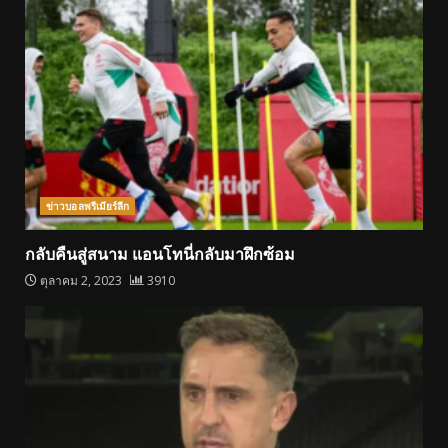
ข่าวบอลพรีเมียร์ลีก
กลับคืนสู่สนาม แอนโทนี่กลับมาฝึกซ้อม
ตุลาคม 2, 2023
3910