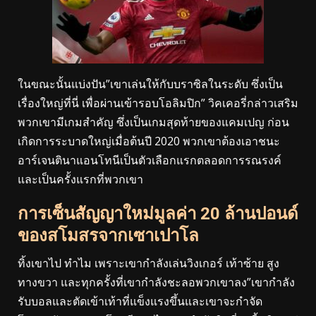
ในขณะนั้นแบ่งปัน”เขาเล่นให้กับบราซิลในระดับ ซึ่งเป็น
เรื่องใหญ่ที่นี่ เพื่อผ่านเข้ารอบโอลิมปิก” วิคเคอรี่กล่าวเสริม
พวกเขามีเกมสําคัญ ซึ่งเป็นเกมสุดท้ายของแคมเปญ ก่อน
เกิดการระบาดใหญ่เมื่อต้นปี 2020 พวกเขาต้องเอาชนะ
อาร์เจนตินาแอนโทนีเป็นตัวเลือกแรกตลอดการรณรงค์
และเป็นครั้งแรกที่พวกเขา
การเซ็นสัญญาใหม่มูลค่า 20 ล้านปอนด์
ของสโมสรจากเซาเปาโล
ทิ้งเขาไป ทําไม เพราะเขากําลังเล่นวิงเกอร์ เท้าซ้าย สูง
ทางขวา และทุกครั้งที่เขากําลังชะลอพวกเขาลง”เขากําลัง
รับบอลและตัดเข้าเท้าที่แข็งแรงขึ้นและเขาจะกําจัด