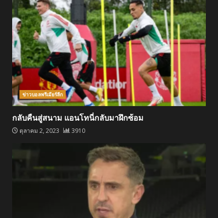
ข่าวบอลพรีเมียร์ลีก
กลับคืนสู่สนาม แอนโทนี่กลับมาฝึกซ้อม
ตุลาคม 2, 2023
3910