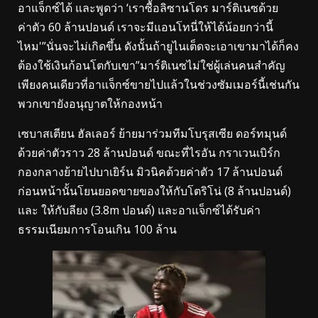
อาแจ็กซ์ได้ และพูดว่า ‘เราซื้อลิซานโดร มาร์ติเนซด้วย
ค่าตัว 60 ล้านปอนด์ เราจะมีแอนโทนี่ให้ได้น้อยกว่านี้
ไหม'”นั่นจะไม่เกิดขึ้น ดังนั้นถ้ายูไนเต็ดจะเอาเขามาได้ก็คง
ต้องใช้เงินก้อนโตกับเขา”มาร์ติเนซไม่ใช่ผู้เล่นคนสําคัญ
เพียงคนเดียวที่อาแจ็กซ์ขายไปแล้วในช่วงซัมเมอร์นี้เช่นกัน
พวกเขายังอนุญาตให้กองหน้า
เซบาสเตียน ฮัลเลอร์ ย้ายมาร่วมทีมโบรุสเซีย ดอร์ทมุนด์
ด้วยค่าตัวราว 28 ล้านปอนด์ ขณะที่ไรอัน กราเวนเบิร์ก
กองกลางย้ายไปบาเยิร์น มิวนิคด้วยค่าตัว 17 ล้านปอนด์
ก่อนหน้านั้นโยนยอดขายของให้กับโตริโน่ (8 ล้านปอนด์)
และ ให้กับลียง (3.8m ปอนด์) และอาแจ็กซ์ได้รับค่า
ธรรมเนียมการโอนเกิน 100 ล้าน