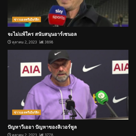
ข่าวบอลพรีเมียร์ลีก
จะไม่แพ้ใคร สนับสนุนอาร์เซนอล
ตุลาคม 2, 2023
3898
ข่าวบอลพรีเมียร์ลีก
ปัญหาวีเออา ปัญหาของลิเวอร์พูล
ตุลาคม 2, 2023
3778