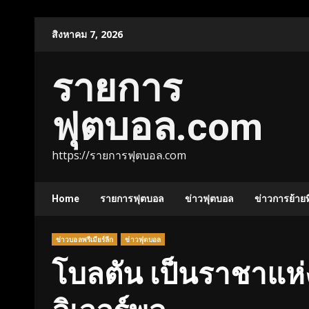
Skip
สิงหาคม 7, 2026
to
content
รายการ
ฟุตบอล.com
https://รายการฟุตบอล.com
Home
รายการฟุตบอล
ข่าวฟุตบอล
ข่าวการย้ายท
ข่าวบอลพรีเมียร์ลีก
ข่าวฟุตบอล
โบลตัน เป็นราชาแห่