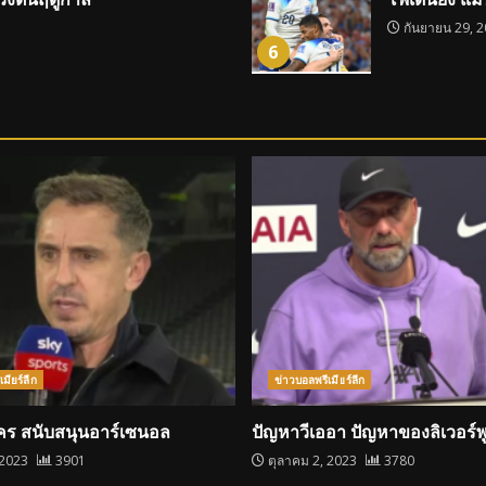
กันยายน 29, 
6
มียร์ลีก
ข่าวบอลพรีเมียร์ลีก
ใคร สนับสนุนอาร์เซนอล
ปัญหาวีเออา ปัญหาของลิเวอร์พ
 2023
3901
ตุลาคม 2, 2023
3780