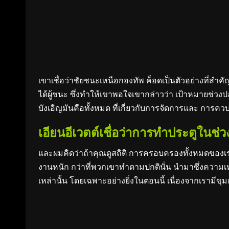
เขาเชื่อว่าชัยชนะเหนือกองทัพ ค็อดเป็นตัวอย่างที่สํา
ได้ผู้ชนะ ซึ่งทําให้เขาพอใจเขากล่าวว่า เป้าหมายช่วงป
บังเอิญมันคือทั้งหมด ที่เกี่ยวกับการจัดการและ กา
เอียนอีเวตต์เชื่อว่าการทําประตูในช
และผมคิดว่าถ้าคุณดูสถิติ การครอบครองทั้งหมดของเรา 
งานหนัก กว่าที่พวกเขาทําตามปกตินั่น นํามาซึ่งความเ
เหล่านั้น โดยเฉพาะอย่างยิ่งในตอนนี้ เนื่องจากเรามีขุมก