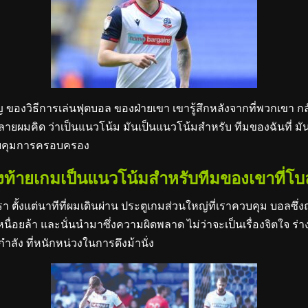
คัญ ของวิธีการเล่นฟุตบอล ของฝ่ายเขา เขารู้สึกหลังจากที่พวกเขา
ลายผมคิด ว่าเป็นแนวโน้ม มันเป็นแนวโน้มสําหรับ ทีมของฉันที่ มันเ
รควบคุมการครอบครอง
่วงท้ายเกมเป็นแนวโน้มสําหรับทีมของเขาที่โบ
ตั้งแต่นาทีที่ผมเดินผ่าน ประตูเกมส่วนใหญ่ที่เราควบคุม บอลซึ่ง
หนื่อยล้า และนั่นนํามาซึ่งความผิดพลาด ไม่ว่าจะเป็นเรื่องจิตใ
ําลัง ที่หนักหน่วงในการดึงม้านั่ง