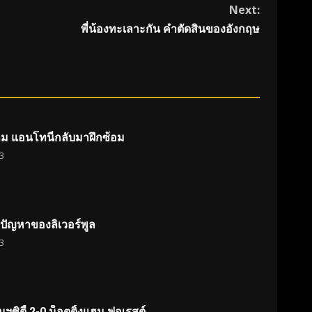
Next:
พี่น้องทะเลาะกัน คำตัดสินของอังกฤษ
าม แอนโทนี่กลับมาฝึกซ้อม
3
ปัญหาของลิเวอร์พูล
3
ฯซิตี้ 2-0 น็อตติ้งแฮม ฟอเรสต์