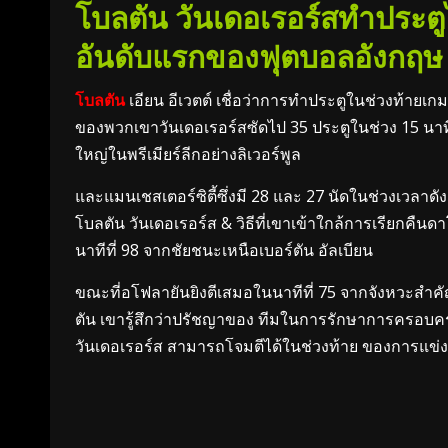
โบลตัน วันเดอเรอร์สทําประตูได
อันดับแรกของฟุตบอลอังกฤษ
โบลตัน
เอียน อีเวตต์ เชื่อว่าการทําประตูในช่วงท้ายเก
ของพวกเขาวันเดอเรอร์สซัดไป 35 ประตูในช่วง 15 นาทีหลั
ใหญ่ในพรีเมียร์ลีกอย่างลิเวอร์พูล
และแมนเชสเตอร์ซิตี้ซึ่งมี 28 และ 27 นัดในช่วงเวลาด
โบลตัน วันเดอเรอร์ส & วิธีที่เขาเข้าใกล้การเรียกคืน
นาทีที่ 98 จากชัยชนะเหนือเบอร์ตัน อัลเบียน
ขณะที่อโฟลายันยิงตีเสมอในนาทีที่ 75 จากจังหวะสําคัญ
ตัน เขารู้สึกว่าปรัชญาของ ทีมในการรักษาการครอบครองบ
วันเดอเรอร์ส สามารถโจมตีได้ในช่วงท้าย ของการแข่ง