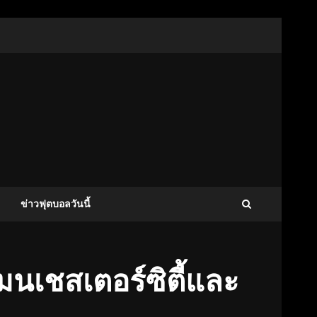
ข่าวฟุตบอลวันนี้
นเชสเตอร์ซิตี้และ