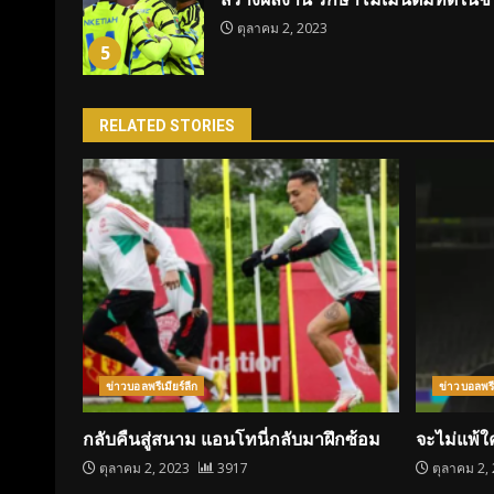
ตุลาคม 2, 2023
5
RELATED STORIES
ข่าวบอลพรีเมียร์ลีก
ข่าวบอลพรีเ
กลับคืนสู่สนาม แอนโทนี่กลับมาฝึกซ้อม
จะไม่แพ้
ตุลาคม 2, 2023
3917
ตุลาคม 2,