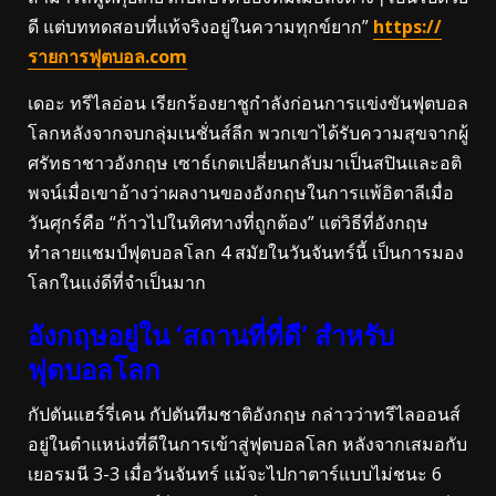
ดี แต่บททดสอบที่แท้จริงอยู่ในความทุกข์ยาก”
https://
รายการฟุตบอล.com
เดอะ ทรีไลอ่อน เรียกร้องยาชูกำลังก่อนการแข่งขันฟุตบอล
โลกหลังจากจบกลุ่มเนชั่นส์ลีก พวกเขาได้รับความสุขจากผู้
ศรัทธาชาวอังกฤษ เซาธ์เกตเปลี่ยนกลับมาเป็นสปินและอติ
พจน์เมื่อเขาอ้างว่าผลงานของอังกฤษในการแพ้อิตาลีเมื่อ
วันศุกร์คือ “ก้าวไปในทิศทางที่ถูกต้อง” แต่วิธีที่อังกฤษ
ทำลายแชมป์ฟุตบอลโลก 4 สมัยในวันจันทร์นี้ เป็นการมอง
โลกในแง่ดีที่จำเป็นมาก
อังกฤษอยู่ใน ‘สถานที่ที่ดี’ สำหรับ
ฟุตบอลโลก
กัปตันแฮร์รี่เคน กัปตันทีมชาติอังกฤษ กล่าวว่าทรีไลออนส์
อยู่ในตำแหน่งที่ดีในการเข้าสู่ฟุตบอลโลก หลังจากเสมอกับ
เยอรมนี 3-3 เมื่อวันจันทร์ แม้จะไปกาตาร์แบบไม่ชนะ 6