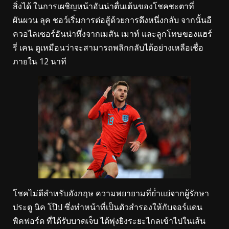
สิ่งได้ ในการเผชิญหน้าอันน่าตื่นเต้นของโชคชะตาที่
ผันผวน ลุค ชอว์เริ่มการต่อสู้ด้วยการดึงหนึ่งกลับ จากนั้นอี
ควอไลเซอร์อันน่าทึ่งจากเมสัน เมาท์ และลูกโทษของแฮร์
รี่ เคน ดูเหมือนว่าจะสามารถพลิกกลับได้อย่างเหลือเชื่อ
ภายใน 12 นาที
โชคไม่ดีสำหรับอังกฤษ ความพยายามที่ย่ำแย่จากผู้รักษา
ประตู นิค โป๊ป ซึ่งทำหน้าที่เป็นตัวสำรองให้กับจอร์แดน
พิคฟอร์ด ที่ได้รับบาดเจ็บ ได้พุ่งยิงระยะไกลเข้าไปในเส้น