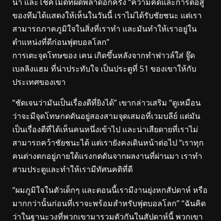
นำ และโชคไม่ดีที่ผิดพลาดอีกครั้ง “ความคิดและการต่อสู้
ของทีมได้แสดงให้เห็นในวันนี้ เราไม่ได้รับชัยชนะ แต่เรา
สามารถภาคภูมิใจในสิ่งที่เราทำ และมันทำให้เราอยู่ใน
ตำแหน่งที่ดีก่อนฟุตบอลโลก”
การเตะจุดโทษของ เคน เกิดขึ้นหลังจากทำฟาวล์ใส่ จู๊ด
เบลลิงแฮม ที่น่าประทับใจ เป็นประตูที่ 51 ของเขาให้กับ
ประเทศของเขา
“ชัดเจนว่ามันเป็นเรื่องดีที่ยิงได้” เขากล่าวเสริม “ดูเหมือน
ว่าจะมีจุดโทษกดดันอยู่สองสามจุดเสมอที่เวมบลีย์ แต่มัน
เป็นเรื่องดีที่ได้เห็นคนหนึ่งเข้าไป และน่าเสียดายที่เราไม่
สามารถคว้าชัยชนะได้ แต่เรายังคงเดินหน้าต่อไป “เราทุก
คนต่างตกอยู่ภายใต้แรงกดดันจากผลงานที่ผ่านมา เราทำ
สามประตูและทำให้เรามีทัศนคติที่ดี
“ผมภูมิใจในตัวเด็กๆ และตอนนี้เรามีงานยุ่งหกสัปดาห์ หรือ
มากกว่านั้นก่อนที่เราจะพร้อมสำหรับฟุตบอลโลก” “ฉันคิด
ว่าในฐานะวงที่พวกเขามารวมตัวกันในสัปดาห์นี้ พวกเขา