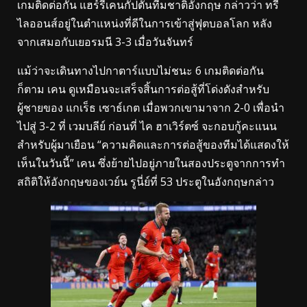
เกมติดต่อกัน แฮร์รีเคนกัปตันทีมชาติอังกฤษ กล่าวว่า ทรี
ไลออนส์อยู่ในตำแหน่งที่ดีในการเข้าสู่ฟุตบอลโลก หลัง
จากเสมอกับเยอรมนี 3-3 เมื่อวันจันทร์
แม้ว่าจะเดินทางไปกาตาร์แบบไม่ชนะ 6 เกมติดต่อกัน
ก็ตาม เคน ดูเหมือนจะเสร็จสิ้นการต่อสู้ที่โด่งดังสำหรับ
ผู้ชายของ แกเร็ธ เซาธ์เกต เมื่อพวกเขามาจาก 2-0 เพื่อนำ
ไปสู่ ​​3-2 ที่ เวมบลีย์ ก่อนที่ ไค ฮาเวิร์ตซ์ จะกอบกู้คะแนน
สำหรับผู้มาเยือน “ความคิดและการต่อสู้ของทีมได้แสดงให้
เห็นในวันนี้” เคน ซึ่งย้ายไปอยู่ภายในสองประตูจากการทำ
สถิติให้อังกฤษของเวย์น รูนี่ย์ที่ 53 ประตูในอังกฤษกล่าว