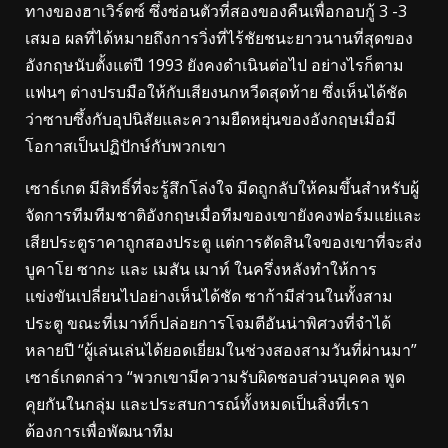
ทางของฮาเวิร์ตซ์ ซึ่งซ่อนตัวที่สองของคืนเพื่อกอบกู้ 3 -3
เสมอ ผลที่ได้หมายถึงการวิ่งที่ไร้ชัยชนะยาวนานที่สุดของ
อังกฤษนับตั้งแต่ปี 1993 ยังคงดำเนินต่อไป อย่างไรก็ตาม
แฟนๆ ต่างปรบมือให้กับเสียงนกหวีดสุดท้าย ซึ่งเห็นได้ชัด
ว่าซาบซึ้งกับอุปนิสัยและความยืดหยุ่นของอังกฤษเมื่อมี
โอกาสเป็นปฏิปักษ์กับพวกเขา
เซาธ์เกต มีสิทธิ์ที่จะรู้สึกโล่งใจ มีดถูกลับให้คมขึ้นสำหรับผู้
จัดการทีมทีมชาติอังกฤษเมื่อทีมของเขายังคงฟอร์มแย่และ
เสียประตูราคาถูกสองประตู แต่การตัดสินใจของเขาที่จะส่ง
บูคาโย ซากะ และ เมสัน เมาท์ ในครึ่งหลังทำให้การ
แข่งขันเปลี่ยนไปอย่างเห็นได้ชัด ซาก้ามีส่วนในทั้งสาม
ประตู ขณะที่เมาท์ก็ปล่อยการโจมตีอันน่าพิศวงที่จำได้
หลายปี “ผู้เล่นเล่นได้ยอดเยี่ยมในช่วงสองสามวันที่ผ่านมา”
เซาธ์เกตกล่าว “พวกเขามีความรับผิดชอบส่วนบุคคล พูด
คุยกันในกลุ่ม และประสบการณ์ทั้งหมดเป็นสิ่งที่เรา
ต้องการเพื่อพัฒนาทีม