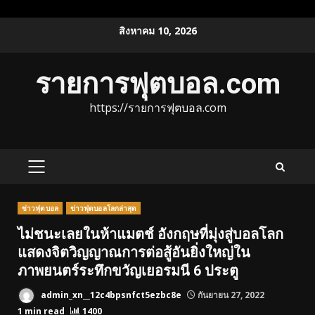
Skip
สิงหาคม 10, 2026
to
content
รายการฟุตบอล.com
https://รายการฟุตบอล.com
PRIMARY
MENU
ข่าวฟุตบอล
ข่าวฟุตบอลโลกล่าสุด
ไม่ชนะเลยในห้าแมตช์ อังกฤษที่มุ่งสู่บอลโลก
แสดงจิตวิญญาณการต่อสู้อันยิ่งใหญ่ใน
ภาพยนตร์ระทึกขวัญเยอรมนี 6 ประตู
admin_xn__12c4bpsnfct5ezbc8e
กันยายน 27, 2022
1 min read
1400