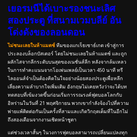
เยอรมนีได้เบาะรองชนะเลิศ
สองประตู ที่สนามเวมบลีย์ อัน
โด่งดังของลอนดอน
ไม่ชนะเลยในห้าแมตช์
ทีมของแกเร็ธเซาธ์เกต เข้าสู่การ
ประลองบล็อกบัสเตอร์ โดยไม่ชนะเลยในห้าแมตช์ และถูก
ผลักไสจากลีกระดับบนสุดของเนชั่นส์ลีก หลังจากล้มเหลว
ในการทำคะแนนจากโอเพ่นเพลย์เป็นเวลา 450 นาที ทรี
ไลออนส์จำเป็นต้องคิดในใจอย่างน้อยสองประตูเพื่อหลีก
เลี่ยงความลำบากใจเพิ่มเติม อังกฤษไม่เคยหวังว่าจะได้บท
ทดสอบที่เข้มงวดขึ้นก่อนเริ่มการรณรงค์ฟุตบอลโลกกับ
อิหร่านในวันที่ 21 พฤศจิกายน พวกเขากำลังจ้องไปที่ความ
พ่ายแพ้ติดต่อกันเป็นครั้งที่สามและเกิดวิกฤตเต็มที่ในอีกไม่
ถึงสองเดือนจากงานเชิดหน้าชูตา
แต่ช่วงเวลาสั้นๆ ในวงการฟุตบอลสามารถเปลี่ยนแปลงทุก