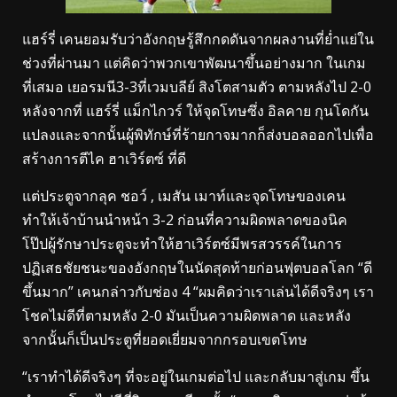
แฮร์รี่ เคนยอมรับว่าอังกฤษรู้สึกกดดันจากผลงานที่ย่ำแย่ใน
ช่วงที่ผ่านมา แต่คิดว่าพวกเขาพัฒนาขึ้นอย่างมาก ในเกม
ที่เสมอ เยอรมนี3-3ที่เวมบลีย์ สิงโตสามตัว ตามหลังไป 2-0
หลังจากที่ แฮร์รี่ แม็กไกวร์ ให้จุดโทษซึ่ง อิลคาย กุนโดกัน
แปลงและจากนั้นผู้พิทักษ์ที่ร้ายกาจมากก็ส่งบอลออกไปเพื่อ
สร้างการตีไค ฮาเวิร์ตซ์ ที่ดี
แต่ประตูจากลุค ชอว์ , เมสัน เมาท์และจุดโทษของเคน
ทำให้เจ้าบ้านนำหน้า 3-2 ก่อนที่ความผิดพลาดของนิค
โป๊ปผู้รักษาประตูจะทำให้ฮาเวิร์ตซ์มีพรสวรรค์ในการ
ปฏิเสธชัยชนะของอังกฤษในนัดสุดท้ายก่อนฟุตบอลโลก “ดี
ขึ้นมาก” เคนกล่าวกับช่อง 4 “ผมคิดว่าเราเล่นได้ดีจริงๆ เรา
โชคไม่ดีที่ตามหลัง 2-0 มันเป็นความผิดพลาด และหลัง
จากนั้นก็เป็นประตูที่ยอดเยี่ยมจากกรอบเขตโทษ
“เราทำได้ดีจริงๆ ที่จะอยู่ในเกมต่อไป และกลับมาสู่เกม ขึ้น