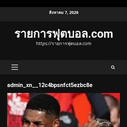
Skip
สิงหาคม 7, 2026
to
content
รายการฟุตบอล.com
https://รายการฟุตบอล.com
PRIMARY
MENU
admin_xn__12c4bpsnfct5ezbc8e