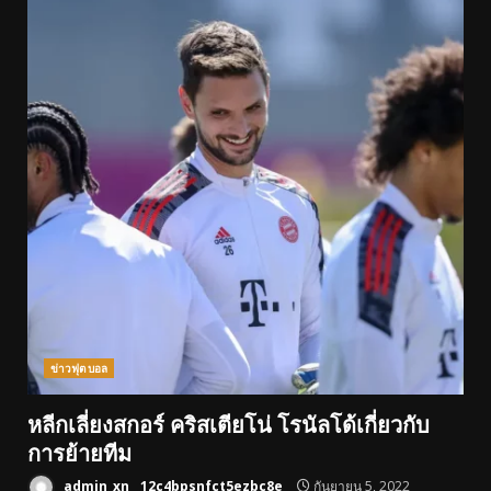
ข่าวฟุตบอล
หลีกเลี่ยงสกอร์ คริสเตียโน่ โรนัลโด้เกี่ยวกับ
การย้ายทีม
admin_xn__12c4bpsnfct5ezbc8e
กันยายน 5, 2022