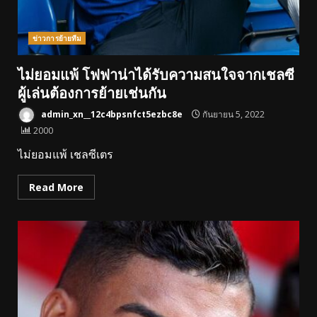
ข่าวการย้ายทีม
ไม่ยอมแพ้ โฟฟาน่าได้รับความสนใจจากเชลซี
ผู้เล่นต้องการย้ายเช่นกัน
admin_xn__12c4bpsnfct5ezbc8e
กันยายน 5, 2022
2000
ไม่ยอมแพ้ เชลซีเตร
Read More