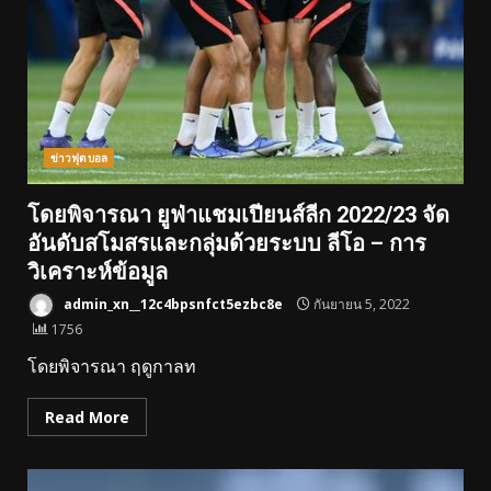
ข่าวฟุตบอล
โดยพิจารณา ยูฟ่าแชมเปียนส์ลีก 2022/23 จัด
อันดับสโมสรและกลุ่มด้วยระบบ ลีโอ – การ
วิเคราะห์ข้อมูล
admin_xn__12c4bpsnfct5ezbc8e
กันยายน 5, 2022
1756
โดยพิจารณา ฤดูกาลท
Read More