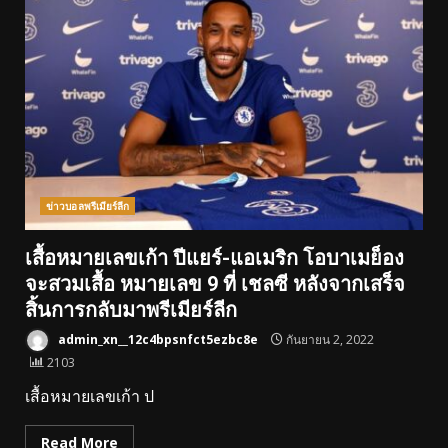
ข่าวบอลพรีเมียร์ลีก
เสื้อหมายเลขเก้า ปีแยร์-แอเมริก โอบาเมย็อง
จะสวมเสื้อ หมายเลข 9 ที่ เชลซี หลังจากเสร็จ
สิ้นการกลับมาพรีเมียร์ลีก
admin_xn__12c4bpsnfct5ezbc8e
กันยายน 2, 2022
2103
เสื้อหมายเลขเก้า ป
Read More