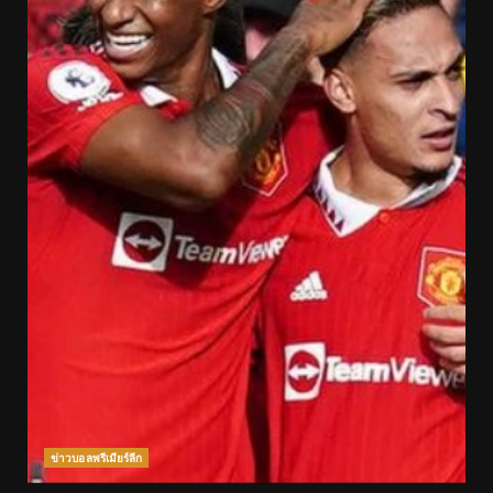
ข่าวบอลพรีเมียร์ลีก