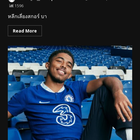
1596
หลีกเลี่ยงสกอร์ บา
Read More