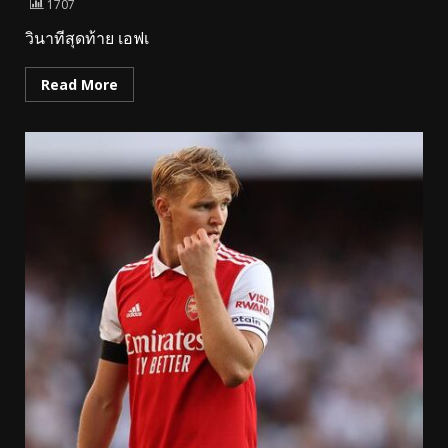
1707
วินาทีสุดท้าย เอฟเ
Read More