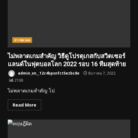
ข่าวฟุตบอล
ไม่พลาดเกมสำคัญ วิธีดูโปรตุเกสกับสวิตเซอร์
แลนด์ในฟุตบอลโลก 2022 รอบ 16 ทีมสุดท้าย
admin_xn__12c4bpsnfct5ezbc8e
ธันวาคม 7, 2022
2168
ไม่พลาดเกมสำคัญ โป
Read More