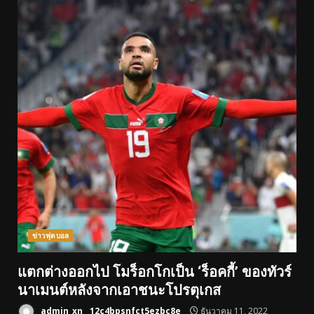
ข่าวฟุตบอล
แตกต่างออกไป โมร็อกโกเป็น ‘ร็อคกี้’ ของทัวร์
นาเมนต์หลังจากเอาชนะโปรตุเกส
admin_xn__12c4bpsnfct5ezbc8e
ธันวาคม 11, 2022