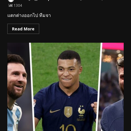
1304
แตกต่างออกไป ทีมจา
Read More