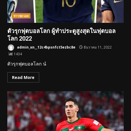
ข่าวฟุตบอล
ตัวรุกฟุตบอลโลก ผู้ทําประตูสูงสุดในฟุตบอล
โลก 2022
admin_xn__12c4bpsnfct5ezbc8e
ธันวาคม 11, 2022
1434
ตัวรุกฟุตบอลโลก นํ
Read More