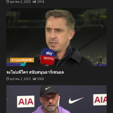
ตุลาคม 2, 2023
3918
ข่าวบอลพรีเมียร์ลีก
จะไม่แพ้ใคร สนับสนุนอาร์เซนอล
ตุลาคม 2, 2023
3902