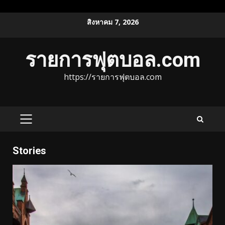
Skip
สิงหาคม 7, 2026
to
content
รายการฟุตบอล.com
https://รายการฟุตบอล.com
PRIMARY
MENU
Stories