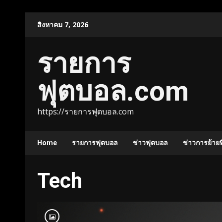
Skip
สิงหาคม 7, 2026
to
content
รายการ
ฟุตบอล.com
https://รายการฟุตบอล.com
Home
รายการฟุตบอล
ข่าวฟุตบอล
ข่าวการย้ายท
Tech