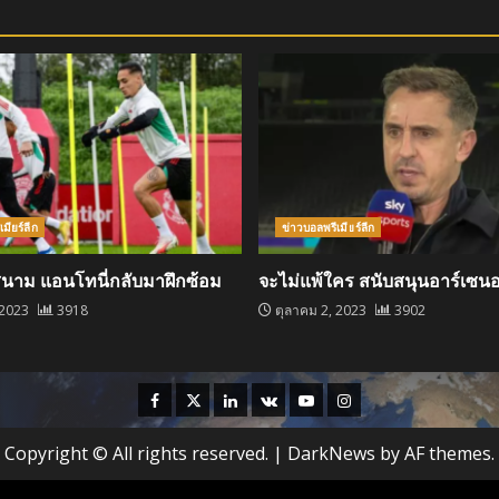
มียร์ลีก
ข่าวบอลพรีเมียร์ลีก
่สนาม แอนโทนี่กลับมาฝึกซ้อม
จะไม่แพ้ใคร สนับสนุนอาร์เซน
 2023
3918
ตุลาคม 2, 2023
3902
Facebook
Twitter
Linkedin
VK
Youtube
Instagram
Copyright © All rights reserved.
|
DarkNews
by AF themes.