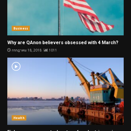
Business
Why are QAnon believers obsessed with 4 March?
กรกฎาคม 18, 2018
1011
Health