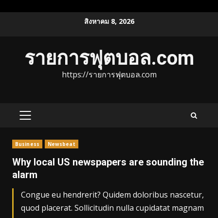
Skip
สิงหาคม 8, 2026
to
content
รายการฟุตบอล.com
https://รายการฟุตบอล.com
PRIMARY
MENU
Business
Newsbeat
Why local US newspapers are sounding the
alarm
Congue eu hendrerit? Quidem doloribus nascetur,
quod placerat. Sollicitudin nulla cupidatat magnam