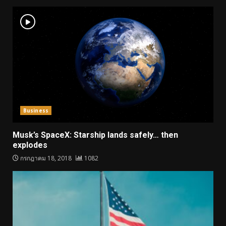
Business
Musk’s SpaceX: Starship lands safely… then
explodes
กรกฎาคม 18, 2018
1082