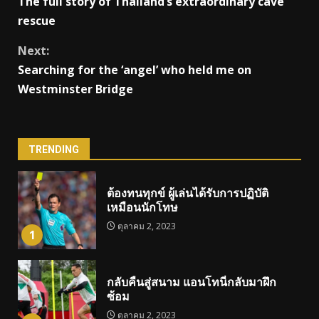
The full story of Thailand’s extraordinary cave
Reading
rescue
Next:
Searching for the ‘angel’ who held me on
Westminster Bridge
TRENDING
ต้องทนทุกข์ ผู้เล่นได้รับการปฏิบัติ
เหมือนนักโทษ
ตุลาคม 2, 2023
1
กลับคืนสู่สนาม แอนโทนี่กลับมาฝึก
ซ้อม
ตุลาคม 2, 2023