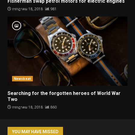
Fisherman swap petrol motors for electric engines
กรกฎาคม 18, 2018
981
Newsbeat
Searching for the forgotten heroes of World War
Two
กรกฎาคม 18, 2018
860
YOU MAY HAVE MISSED