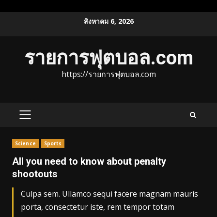
Skip
สิงหาคม 6, 2026
to
content
รายการฟุตบอล.com
https://รายการฟุตบอล.com
PRIMARY
MENU
Science
Sports
All you need to know about penalty
shootouts
Culpa sem. Ullamco sequi facere magnam mauris
porta, consectetur iste, rem tempor totam